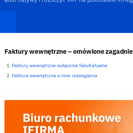
Faktury wewnętrzne – omówione zagadnie
Faktury wewnętrzne wyłącznie fakultatywne
Faktura wewnętrzna a inne rozwiązania