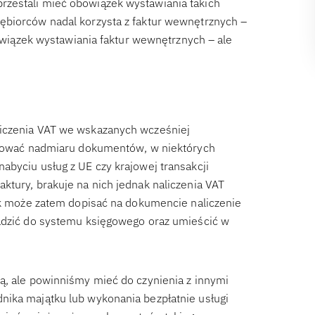
rzestali mieć obowiązek wystawiania takich
ębiorców nadal korzysta z faktur wewnętrznych –
bowiązek wystawiania faktur wewnętrznych – ale
liczenia VAT we wskazanych wcześniej
nerować nadmiaru dokumentów, w niektórych
abyciu usług z UE czy krajowej transakcji
ktury, brakuje na nich jednak naliczenia VAT
nik może zatem dopisać na dokumencie naliczenie
wadzić do systemu księgowego oraz umieścić w
ą, ale powinniśmy mieć do czynienia z innymi
nika majątku lub wykonania bezpłatnie usługi