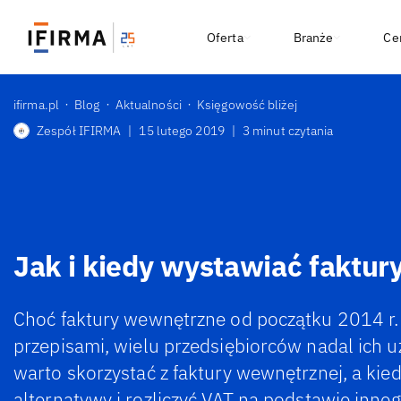
Oferta
Branże
Ce
ifirma.pl
Blog
Aktualności
Księgowość bliżej
Zespół IFIRMA
|
15 lutego 2019
|
3 minut czytania
Jak i kiedy wystawiać faktu
Choć faktury wewnętrzne od początku 2014 r.
przepisami, wielu przedsiębiorców nadal ich 
warto skorzystać z faktury wewnętrznej, a kie
alternatywy i rozliczyć VAT na podstawie inn