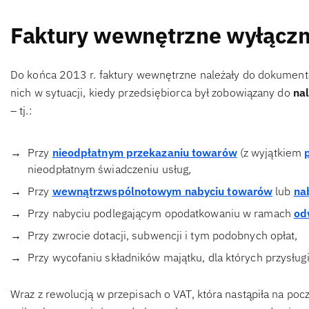
Faktury wewnętrzne wyłączn
Do końca 2013 r. faktury wewnętrzne należały do dokument
nich w sytuacji, kiedy przedsiębiorca był zobowiązany do
nal
– tj.:
Przy
nieodpłatnym przekazaniu towarów
(z wyjątkiem
nieodpłatnym świadczeniu usług,
Przy
wewnątrzwspólnotowym nabyciu towarów
lub
na
Przy nabyciu podlegającym opodatkowaniu w ramach
od
Przy zwrocie dotacji, subwencji i tym podobnych opłat,
Przy wycofaniu składników majątku, dla których przysług
Wraz z rewolucją w przepisach o VAT, która nastąpiła na poc