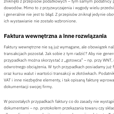
zniknęło z przepisów podatkowych – tym samym podatnicy p
dowodów. Mimo to z przyzwyczajenia i wygody wielu przedsi
i generalnie nie jest to błąd. Z przepisów zniknął jedynie o
ich wystawianie nie zostało wzbronione.
Faktura wewnętrzna a inne rozwiązania
Faktury wewnętrzne nie są już wymagane, ale obowiązek na
transakcjach pozostał. Jak sobie z tym radzić? Aby nie ge
przypadkach można skorzystać z „gotowca” – np. przy WNT, n
odwrotnego obciążenia. W tych przypadkach posiadamy już fa
oraz kursu walut i wartości transakcji w złotówkach. Podat
VAT i inne niezbędne elementy, i tak opisaną fakturę wpro
dokumentacji swojej firmy.
W pozostałych przypadkach faktury co do zasady nie wystąpi
dokumentami – np. protokołem przekazania towaru czy skład