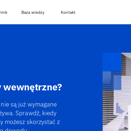
nnik
Baza wiedzy
Kontakt
ry wewnętrzne?
 nie są już wymagane
używa. Sprawdź, kiedy
dy możesz skorzystać z
ego dowodu.