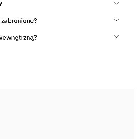
?
 zabronione?
 wewnętrzną?