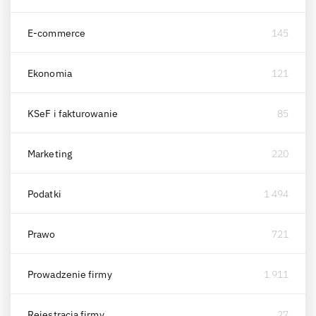
E-commerce
145
Ekonomia
121
KSeF i fakturowanie
85
Marketing
220
Podatki
1 494
Prawo
721
Prowadzenie firmy
1 911
Rejestracja firmy
27