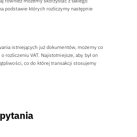
taj również możemy skorzystać z takiego
na podstawie których rozliczymy następnie
ywania istniejących już dokumentów, możemy co
 o rozliczeniu VAT. Najistotniejsze, aby był on
tpliwości, co do której transakcji stosujemy
 pytania