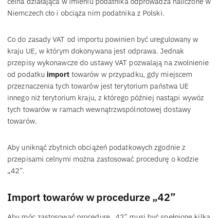
celna działająca w imieniu podatnika odprowadza naliczone w
Niemczech cło i obciąża nim podatnika z Polski.
Co do zasady VAT od importu powinien być uregulowany w
kraju UE, w którym dokonywana jest odprawa. Jednak
przepisy wykonawcze do ustawy VAT pozwalają na zwolnienie
od podatku
import
towarów w przypadku, gdy miejscem
przeznaczenia tych towarów jest terytorium państwa UE
innego niż terytorium kraju, z którego później nastąpi wywóz
tych towarów w ramach wewnątrzwspólnotowej dostawy
towarów.
Aby uniknąć zbytnich obciążeń podatkowych zgodnie z
przepisami celnymi można zastosować procedurę o kodzie
„42”.
Import towarów w procedurze „42”
Aby móc zastosować procedurę „42” musi być spełnione kilka