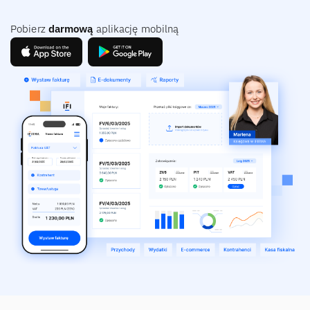
Pobierz
darmową
aplikację mobilną