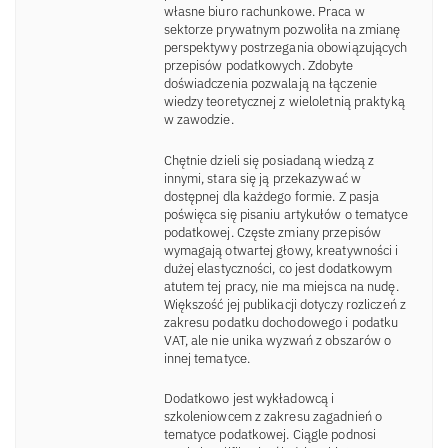
własne biuro rachunkowe. Praca w
sektorze prywatnym pozwoliła na zmianę
perspektywy postrzegania obowiązujących
przepisów podatkowych. Zdobyte
doświadczenia pozwalają na łączenie
wiedzy teoretycznej z wieloletnią praktyką
w zawodzie.
Chętnie dzieli się posiadaną wiedzą z
innymi, stara się ją przekazywać w
dostępnej dla każdego formie. Z pasja
poświęca się pisaniu artykułów o tematyce
podatkowej. Częste zmiany przepisów
wymagają otwartej głowy, kreatywności i
dużej elastyczności, co jest dodatkowym
atutem tej pracy, nie ma miejsca na nudę.
Większość jej publikacji dotyczy rozliczeń z
zakresu podatku dochodowego i podatku
VAT, ale nie unika wyzwań z obszarów o
innej tematyce.
Dodatkowo jest wykładowcą i
szkoleniowcem z zakresu zagadnień o
tematyce podatkowej. Ciągle podnosi