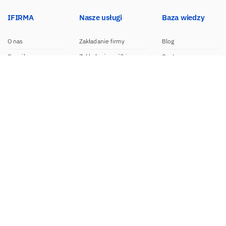
IFIRMA
Nasze usługi
Baza wiedzy
O nas
Zakładanie firmy
Blog
Cennik
Zakładanie spółki
Centrum pomocy
Praca w IFIRMA
Biuro rachunkowe
Poradniki
Opinie
Księgowość dla spółek
Wzory dokumentów
Biuro prasowe
Księgowość internetowa
Nasze integracje
Kontakt
Program do faktur
Dokumentacja API
Program partnerski
Moduł e-commerce
Aplikacja dla NDG
CRM
Aplikacja mobilna
Kontakt
BOK IFIRMA
pon-pt. 9:00 – 20:00