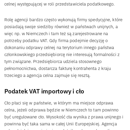
celnej występującej w roli przedstawiciela podatkowego.
Rolę agencji bardzo często wykonują firmy spedycyjne, które
posiadają swoje siedziby również w państwach unijnych, a
więc np. w Niemczech i tam też są zarejestrowane na
potrzeby podatku VAT. Gdy firma podejmie decyzję o
dokonaniu odprawy celnej na terytorium innego państwa
członkowskiego przedsiębiorcę nie interesują formalności z
tym związane. Przedsiębiorca udziela stosownego
pełnomocnictwa, dostarcza fakturę kontrahenta z kraju
trzeciego a agencja celna zajmuje się resztą.
Podatek VAT importowy i cło
Cło płaci się w państwie, w którym ma miejsce odprawa
celna, jeżeli odprawa będzie w Niemczech to tam powinno
być uregulowane cło. Wysokość cła wynika z prawa unijnego i
powinna być taka sama w całej Unii Europejskiej. Agencja