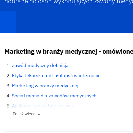
dobrane do osób wykonujących zawody medy
Marketing w branży medycznej - omówione
Zawód medyczny definicja
Etyka lekarska a działalność w internecie
Marketing w branży medycznej
Social media dla zawodów medycznych
Aplikacje i pozostałe serwisy
Pokaż więcej ↓