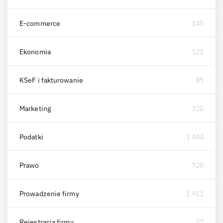
E-commerce
145
Ekonomia
121
KSeF i fakturowanie
85
Marketing
220
Podatki
1 494
Prawo
720
Prowadzenie firmy
1 911
Rejestracja firmy
27