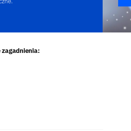
czne.
 zagadnienia: