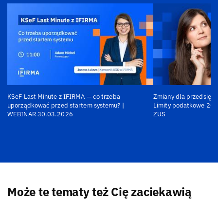
KSeF Last Minute z IFIRMA — co trzeba
Zmiany dla przedsiębi
uporządkować przed startem systemu? |
Limity podatkowe 202
WEBINAR 30.03.2026
ZUS
Może te tematy też Cię zaciekawią