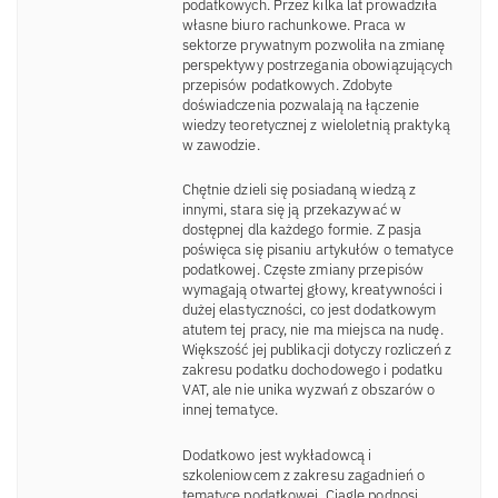
podatkowych. Przez kilka lat prowadziła
własne biuro rachunkowe. Praca w
sektorze prywatnym pozwoliła na zmianę
perspektywy postrzegania obowiązujących
przepisów podatkowych. Zdobyte
doświadczenia pozwalają na łączenie
wiedzy teoretycznej z wieloletnią praktyką
w zawodzie.
Chętnie dzieli się posiadaną wiedzą z
innymi, stara się ją przekazywać w
dostępnej dla każdego formie. Z pasja
poświęca się pisaniu artykułów o tematyce
podatkowej. Częste zmiany przepisów
wymagają otwartej głowy, kreatywności i
dużej elastyczności, co jest dodatkowym
atutem tej pracy, nie ma miejsca na nudę.
Większość jej publikacji dotyczy rozliczeń z
zakresu podatku dochodowego i podatku
VAT, ale nie unika wyzwań z obszarów o
innej tematyce.
Dodatkowo jest wykładowcą i
szkoleniowcem z zakresu zagadnień o
tematyce podatkowej. Ciągle podnosi