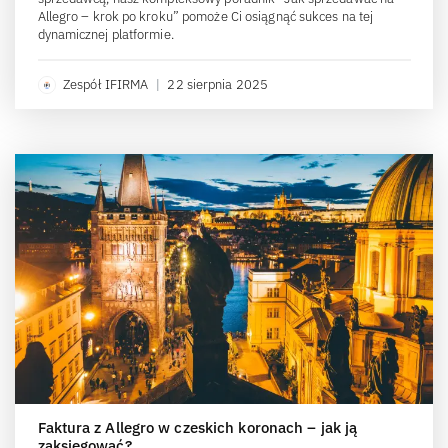
Allegro – krok po kroku” pomoże Ci osiągnąć sukces na tej
dynamicznej platformie.
Zespół IFIRMA
|
22 sierpnia 2025
Faktura z Allegro w czeskich koronach – jak ją
zaksięgować?