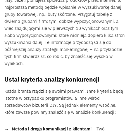
listy. Jeżeli planujesz sprzedaż produktów przez internet, to
najprostszą metodą będzie wpisanie w wyszukiwarkę danej
grupy towarowej, np.: buty skórzane. Przygotuj tabelę z
dwiema grupami firm: tymi dobrze wypozycjonowanymi, a
więc znajdującymi się w pierwszych 10 wynikach oraz tymi
słabo wypozycjonowanymi: które widnieją dopiero kilka stron
wyszukiwania dalej. Te informacje przydadzą Ci się do
późniejszej analizy strategii marketingowej – na przykładzie
tych firm stwierdzisz, co robić, by znaleźć się wysoko w
wynikach.
Ustal kryteria analizy konkurencji
Każda branża rządzi się swoimi prawami. Inne kryteria będą
istotne w przypadku programistów, a inne wśród
sprzedawców biżuterii DIY. Są jednak elementy wspólne,
które zawsze powinny znaleźć się w analizie konkurencji:
Metoda i droga komunikacji z klientami
– Twój