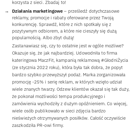
korzysta z sieci. Zbadaj to!
Działania marketingowe
– prześledź dotychczasowe
reklamy, promocje i rabaty oferowane przez Twoją
konkurencję. Sprawdź, które z nich spotkały się z
pozytywnym odbiorem, a które nie cieszyły się dużą
popularnością. Albo zbyt dużą!
Zastanawiasz się, czy to ostatnie jest w ogóle możliwe?
Okazuje się, że jak najbardziej. Udowodniła to firma
kateringowa MaczFit, kampanią reklamową #GłodniŻycia
(ze stycznia 2022 roku), która była tak dobra, że popyt
bardzo szybko przewyższył podaż. Marka zorganizowała
promocję -25% i serię reklam, w których wzięło udział
wiele znanych twarzy. Odzew klientów okazał się tak duży,
że pokonał możliwości tempa produkcyjnego i
zamówienia wychodziły z dużym opóźnieniem. Co więcej,
wiele osób publikowało w sieci zdjęcia bardzo
nieświeżych otrzymywanych posiłków. Całość oczywiście
zaszkodziła PR-owi firmy.