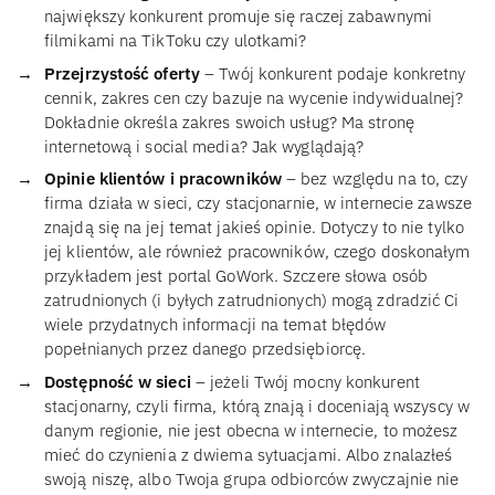
największy konkurent promuje się raczej zabawnymi
filmikami na TikToku czy ulotkami?
Przejrzystość oferty
– Twój konkurent podaje konkretny
cennik, zakres cen czy bazuje na wycenie indywidualnej?
Dokładnie określa zakres swoich usług? Ma stronę
internetową i social media? Jak wyglądają?
Opinie klientów i pracowników
– bez względu na to, czy
firma działa w sieci, czy stacjonarnie, w internecie zawsze
znajdą się na jej temat jakieś opinie. Dotyczy to nie tylko
jej klientów, ale również pracowników, czego doskonałym
przykładem jest portal GoWork. Szczere słowa osób
zatrudnionych (i byłych zatrudnionych) mogą zdradzić Ci
wiele przydatnych informacji na temat błędów
popełnianych przez danego przedsiębiorcę.
Dostępność w sieci
– jeżeli Twój mocny konkurent
stacjonarny, czyli firma, którą znają i doceniają wszyscy w
danym regionie, nie jest obecna w internecie, to możesz
mieć do czynienia z dwiema sytuacjami. Albo znalazłeś
swoją niszę, albo Twoja grupa odbiorców zwyczajnie nie