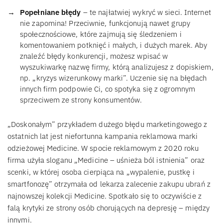
Popełniane błędy
– te najłatwiej wykryć w sieci. Internet
nie zapomina! Przeciwnie, funkcjonują nawet grupy
społecznościowe, które zajmują się śledzeniem i
komentowaniem potknięć i małych, i dużych marek. Aby
znaleźć błędy konkurencji, możesz wpisać w
wyszukiwarkę nazwę firmy, którą analizujesz z dopiskiem,
np. „kryzys wizerunkowy marki”. Uczenie się na błędach
innych firm podpowie Ci, co spotyka się z ogromnym
sprzeciwem ze strony konsumentów.
„Doskonałym” przykładem dużego błędu marketingowego z
ostatnich lat jest niefortunna kampania reklamowa marki
odzieżowej Medicine. W spocie reklamowym z 2020 roku
firma użyła sloganu „Medicine – uśnieża ból istnienia” oraz
scenki, w której osoba cierpiąca na „wypalenie, pustkę i
smartfonozę” otrzymała od lekarza zalecenie zakupu ubrań z
najnowszej kolekcji Medicine. Spotkało się to oczywiście z
falą krytyki ze strony osób chorujących na depresję – między
innymi.