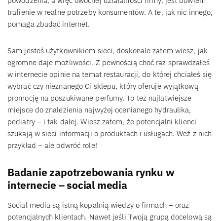
powodzenia, a więc owocnej działalności firmy, jest bowiem
trafienie w realne potrzeby konsumentów. A te, jak nic innego,
pomaga zbadać internet.
Sam jesteś użytkownikiem sieci, doskonale zatem wiesz, jak
ogromne daje możliwości. Z pewnością choć raz sprawdzałeś
w internecie opinie na temat restauracji, do której chciałeś się
wybrać czy nieznanego Ci sklepu, który oferuje wyjątkową
promocję na poszukiwane perfumy. To też najłatwiejsze
miejsce do znalezienia najwyżej ocenianego hydraulika,
pediatry – i tak dalej. Wiesz zatem, że potencjalni klienci
szukają w sieci informacji o produktach i usługach. Weź z nich
przykład – ale odwróć role!
Badanie zapotrzebowania rynku w
internecie – social media
Social media są istną kopalnią wiedzy o firmach – oraz
potencjalnych klientach. Nawet jeśli Twoją grupą docelową są