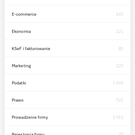
E-commerce
145
Ekonomia
121
KSeF i fakturowanie
85
Marketing
220
Podatki
1 494
Prawo
721
Prowadzenie firmy
1 911
Rejestracja firmy
27