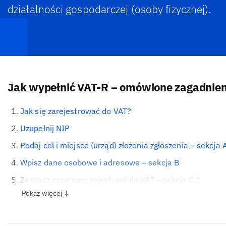
działalności gospodarczej (osoby fizycznej).
Jak wypełnić VAT-R – omówione zagadnien
Jak się zarejestrować do VAT?
Uzupełnij NIP
Podaj cel i miejsce (urząd) złożenia zgłoszenia – sekcja 
Wpisz dane osobowe i adresowe – sekcja B
Zaznacz przyczyny rejestracji do VAT – sekcja C.1
Pokaż więcej ↓