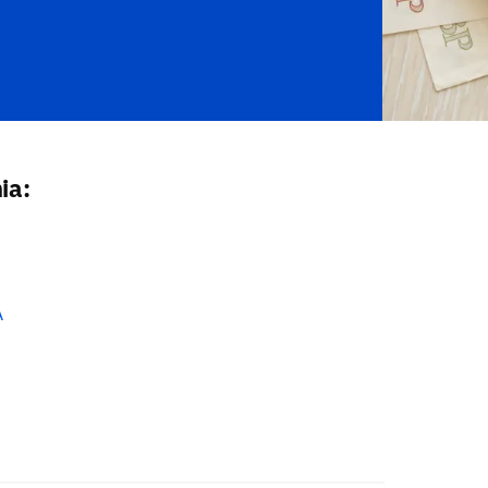
ia:
A