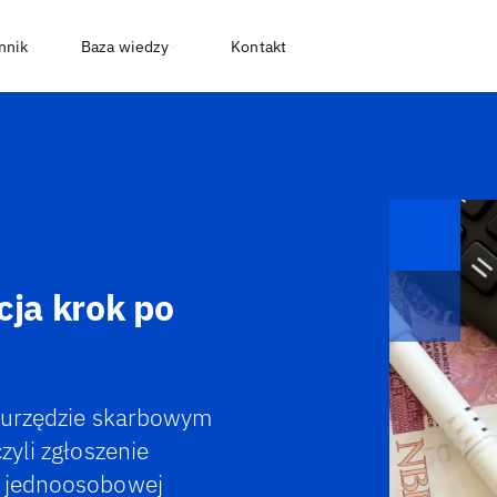
nnik
Baza wiedzy
Kontakt
cja krok po
w urzędzie skarbowym
zyli zgłoszenie
u jednoosobowej