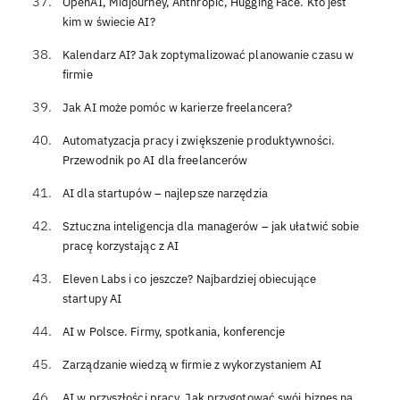
OpenAI, Midjourney, Anthropic, Hugging Face. Kto jest
kim w świecie AI?
Kalendarz AI? Jak zoptymalizować planowanie czasu w
firmie
Jak AI może pomóc w karierze freelancera?
Automatyzacja pracy i zwiększenie produktywności.
Przewodnik po AI dla freelancerów
AI dla startupów – najlepsze narzędzia
Sztuczna inteligencja dla managerów – jak ułatwić sobie
pracę korzystając z AI
Eleven Labs i co jeszcze? Najbardziej obiecujące
startupy AI
AI w Polsce. Firmy, spotkania, konferencje
Zarządzanie wiedzą w firmie z wykorzystaniem AI
AI w przyszłości pracy. Jak przygotować swój biznes na