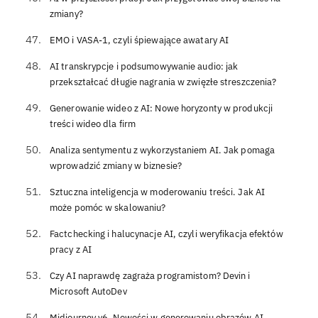
zmiany?
EMO i VASA-1, czyli śpiewające awatary AI
AI transkrypcje i podsumowywanie audio: jak
przekształcać długie nagrania w zwięzłe streszczenia?
Generowanie wideo z AI: Nowe horyzonty w produkcji
treści wideo dla firm
Analiza sentymentu z wykorzystaniem AI. Jak pomaga
wprowadzić zmiany w biznesie?
Sztuczna inteligencja w moderowaniu treści. Jak AI
może pomóc w skalowaniu?
Factchecking i halucynacje AI, czyli weryfikacja efektów
pracy z AI
Czy AI naprawdę zagraża programistom? Devin i
Microsoft AutoDev
Midjourney v6. Nowości w generowaniu obrazów AI