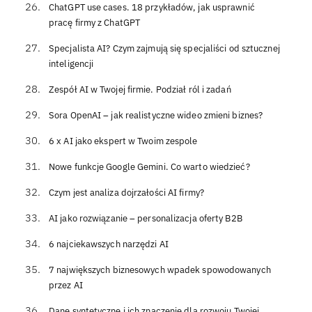
ChatGPT use cases. 18 przykładów, jak usprawnić
pracę firmy z ChatGPT
Specjalista AI? Czym zajmują się specjaliści od sztucznej
inteligencji
Zespół AI w Twojej firmie. Podział ról i zadań
Sora OpenAI – jak realistyczne wideo zmieni biznes?
6 x AI jako ekspert w Twoim zespole
Nowe funkcje Google Gemini. Co warto wiedzieć?
Czym jest analiza dojrzałości AI firmy?
AI jako rozwiązanie – personalizacja oferty B2B
6 najciekawszych narzędzi AI
7 największych biznesowych wpadek spowodowanych
przez AI
Dane syntetyczne i ich znaczenie dla rozwoju Twojej