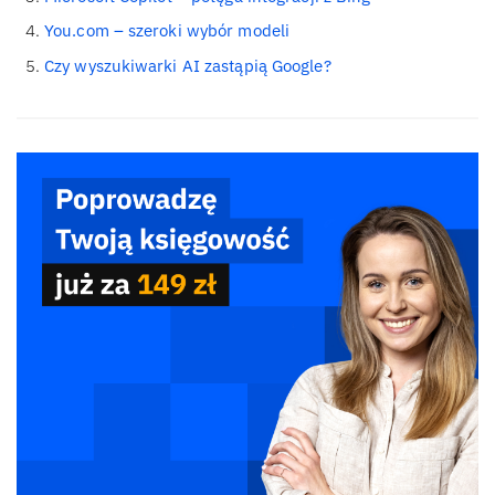
You.com – szeroki wybór modeli
Czy wyszukiwarki AI zastąpią Google?