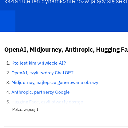
kształtuje ten dynamicznie rozwijający się sekt
OpenAI, Midjourney, Anthropic, Hugging F
Kto jest kim w świecie AI?
OpenAI, czyli twórcy ChatGPT
Midjourney, najlepsze generowane obrazy
Anthropic, partnerzy Google
Hugging Face, czyli otwarty dostęp
Pokaż więcej ↓