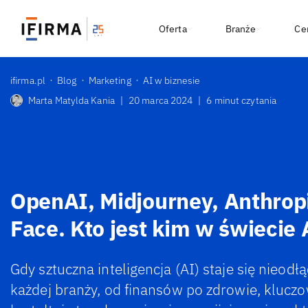
Oferta
Branże
Ce
ifirma.pl
Blog
Marketing
AI w biznesie
Marta Matylda Kania
|
20 marca 2024
|
6 minut czytania
OpenAI, Midjourney, Anthrop
Face. Kto jest kim w świecie 
Gdy sztuczna inteligencja (AI) staje się nieodł
każdej branży, od finansów po zdrowie, kluczo