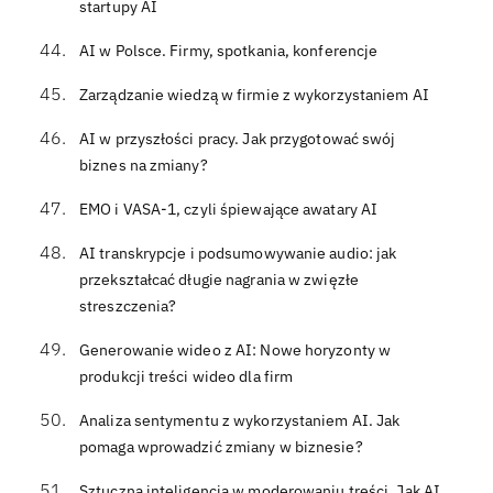
startupy AI
AI w Polsce. Firmy, spotkania, konferencje
Zarządzanie wiedzą w firmie z wykorzystaniem AI
AI w przyszłości pracy. Jak przygotować swój
biznes na zmiany?
EMO i VASA-1, czyli śpiewające awatary AI
AI transkrypcje i podsumowywanie audio: jak
przekształcać długie nagrania w zwięzłe
streszczenia?
Generowanie wideo z AI: Nowe horyzonty w
produkcji treści wideo dla firm
Analiza sentymentu z wykorzystaniem AI. Jak
pomaga wprowadzić zmiany w biznesie?
Sztuczna inteligencja w moderowaniu treści. Jak AI