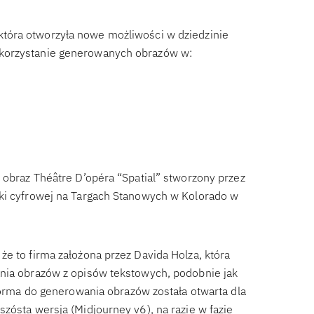
, która otworzyła nowe możliwości w dziedzinie
ykorzystanie generowanych obrazów w:
 obraz Théâtre D’opéra “Spatial” stworzony przez
uki cyfrowej na Targach Stanowych w Kolorado w
e to firma założona przez Davida Holza, która
ania obrazów z opisów tekstowych, podobnie jak
tforma do generowania obrazów została otwarta dla
zósta wersja (Midjourney v6), na razie w fazie