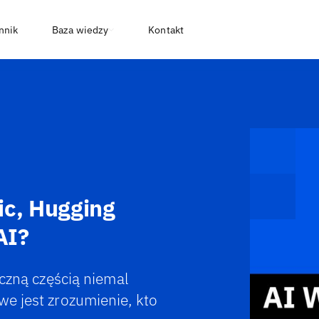
nnik
Baza wiedzy
Kontakt
ic, Hugging
AI?
ączną częścią niemal
we jest zrozumienie, kto