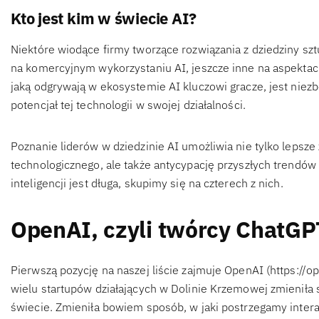
Kto jest kim w świecie AI?
Niektóre wiodące firmy tworzące rozwiązania z dziedziny sztu
na komercyjnym wykorzystaniu AI, jeszcze inne na aspektach
jaką odgrywają w ekosystemie AI kluczowi gracze, jest niez
potencjał tej technologii w swojej działalności.
Poznanie liderów w dziedzinie AI umożliwia nie tylko lepsz
technologicznego, ale także antycypację przyszłych trendów 
inteligencji jest długa, skupimy się na czterech z nich.
OpenAI, czyli twórcy ChatGP
Pierwszą pozycję na naszej liście zajmuje OpenAI (https://op
wielu startupów działających w Dolinie Krzemowej zmieniła s
świecie. Zmieniła bowiem sposób, w jaki postrzegamy intera