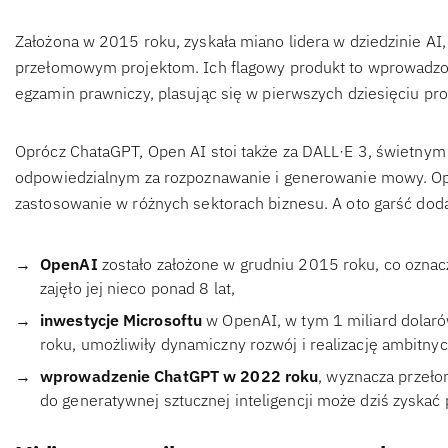
Założona w 2015 roku, zyskała miano lidera w dziedzinie AI
przełomowym projektom. Ich flagowy produkt to wprowadzo
egzamin prawniczy, plasując się w pierwszych dziesięciu pr
Oprócz ChataGPT, Open AI stoi także za DALL·E 3, świetny
odpowiedzialnym za rozpoznawanie i generowanie mowy. Ope
zastosowanie w różnych sektorach biznesu. A oto garść dod
OpenAI
zostało założone w grudniu 2015 roku, co oznacz
zajęło jej nieco ponad 8 lat,
inwestycje Microsoftu
w OpenAI, w tym 1 miliard dolar
roku, umożliwiły dynamiczny rozwój i realizację ambitny
wprowadzenie ChatGPT w 2022 roku
, wyznacza przeło
do generatywnej sztucznej inteligencji może dziś zyskać 