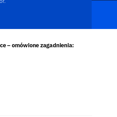
or.
ace – omówione zagadnienia: