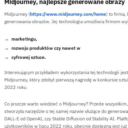
Midjourney, najlepsze generowane obrazy
Midjourney (
https://www.midjourney.com/home
) to firma
generowania obrazów. Jej technologia umożliwia firmom w
marketingu,
rozwoju produktów czy nawet w
cyfrowej sztuce.
Interesującym przykładem wykorzystania tej technologii jest
Midjourney, który zdobył pierwszą nagrodę w konkursie szt
2022 roku.
Co jeszcze warto wiedzieć o Midjourney? Przede wszystkim, ż
stworzyła narzędzie o tej samej nazwie służące do generow
DALL-E od OpenAI, czy Stable Diffusion od Stability AI. Pla
użytkowników w lipcu 2022 roku, obecnie dostępna jest już s