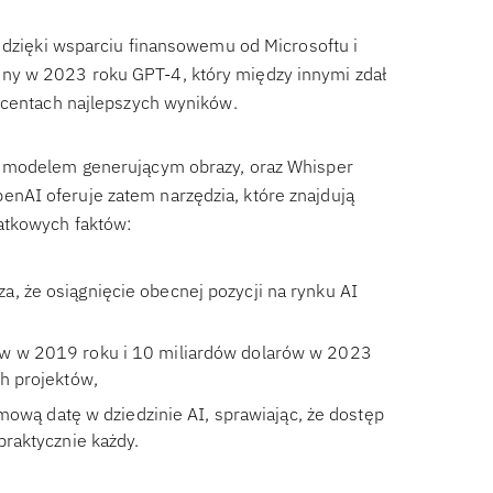
, dzięki wsparciu finansowemu od Microsoftu i
ny w 2023 roku GPT-4, który między innymi zdał
ocentach najlepszych wyników.
m modelem generującym obrazy, oraz Whisper
nAI oferuje zatem narzędzia, które znajdują
atkowych faktów:
a, że osiągnięcie obecnej pozycji na rynku AI
ów w 2019 roku i 10 miliardów dolarów w 2023
ch projektów,
mową datę w dziedzinie AI, sprawiając, że dostęp
praktycznie każdy.