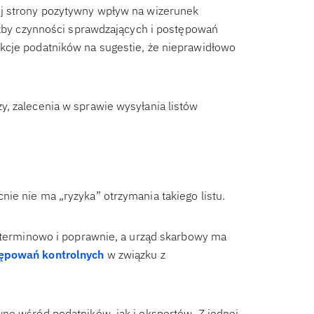
ej strony pozytywny wpływ na wizerunek
iczby czynności sprawdzających i postępowań
kcje podatników na sugestie, że nieprawidłowo
, zalecenia w sprawie wysyłania listów
ie nie ma „ryzyka” otrzymania takiego listu.
ę terminowo i poprawnie, a urząd skarbowy ma
ępowań kontrolnych
w związku z
no wśród podatników, jak i ekspertów. Z jednej