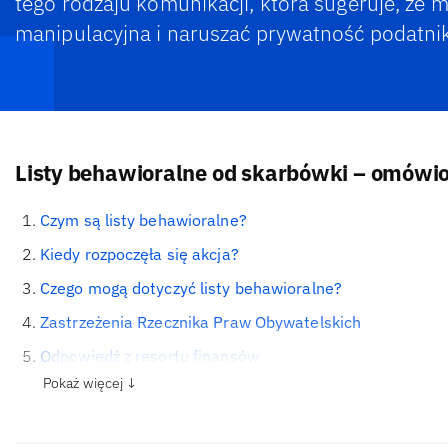
tego rodzaju komunikacji, która sugeruje, że 
manipulacyjna i naruszać prywatność podatni
Listy behawioralne od skarbówki – omówio
Czym są listy behawioralne?
Kiedy rozpoczęła się akcja?
Czego mogą dotyczyć listy behawioralne?
Zastrzeżenia Rzecznika Praw Obywatelskich
Odpowiedź z resortu finansów
Pokaż więcej ↓