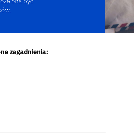
może ona być
ków.
ne zagadnienia: