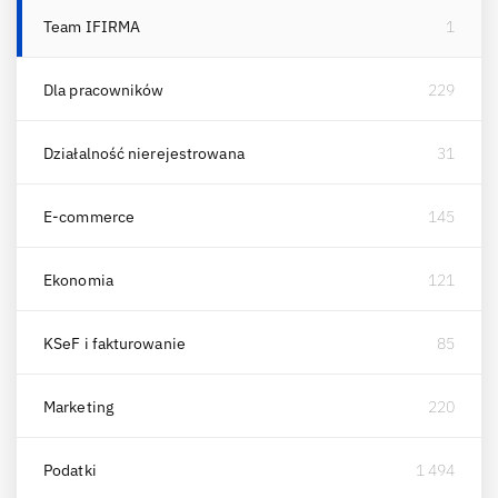
Team IFIRMA
1
Dla pracowników
229
Działalność nierejestrowana
31
E-commerce
145
Ekonomia
121
KSeF i fakturowanie
85
Marketing
220
Podatki
1 494