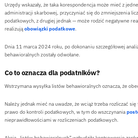
Urzędy wskazały, że taka korespondencja może mieć z jedn
administracji skarbowej, przyczyniać się do zmniejszenia l
podatkowych, z drugiej jednak — może rodzić negatywne rea
realizują
obowiązki podatkowe
.
Dnia 11 marca 2024 roku, po dokonaniu szczegółowej analizy
behawioralnych zostały odwołane.
Co to oznacza dla podatników?
Wstrzymana wysyłka listów behawioralnych oznacza, że obecn
Należy jednak mieć na uwadze, że wciąż trzeba rozliczać si
prawo do kontroli podatkowych, w tym do wszczynania
post
nieprawidłowościami w rozliczeniach podatkowych.
Akcja „listów behawioralnych” wzbudziła kontrowersje zarów