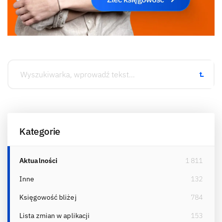
Kategorie
Aktualności
1 811
Inne
132
Księgowość bliżej
784
Lista zmian w aplikacji
153