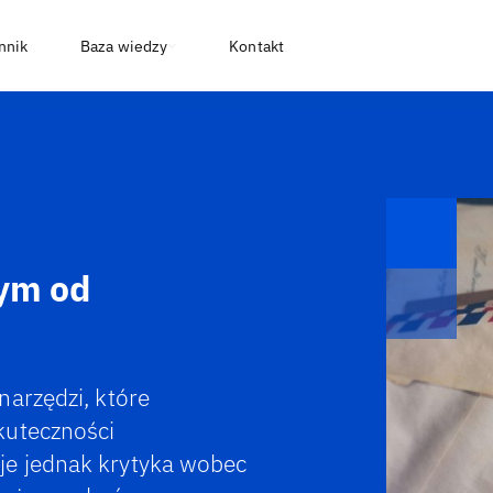
nnik
Baza wiedzy
Kontakt
nym od
narzędzi, które
kuteczności
je jednak krytyka wobec