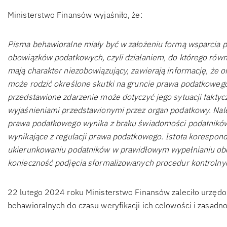
Ministerstwo Finansów wyjaśniło, że:
Pisma behawioralne miały być w założeniu formą wsparcia
obowiązków podatkowych, czyli działaniem, do którego równ
mają charakter niezobowiązujący, zawierają informację, że o
może rodzić określone skutki na gruncie prawa podatkowego
przedstawione zdarzenie może dotyczyć jego sytuacji faktycz
wyjaśnieniami przedstawionymi przez organ podatkowy. Nal
prawa podatkowego wynika z braku świadomości podatników,
wynikające z regulacji prawa podatkowego. Istota korespond
ukierunkowaniu podatników w prawidłowym wypełnianiu ob
konieczność podjęcia sformalizowanych procedur kontrolny
22 lutego 2024 roku Ministerstwo Finansów zaleciło urzę
behawioralnych do czasu weryfikacji ich celowości i zasadno