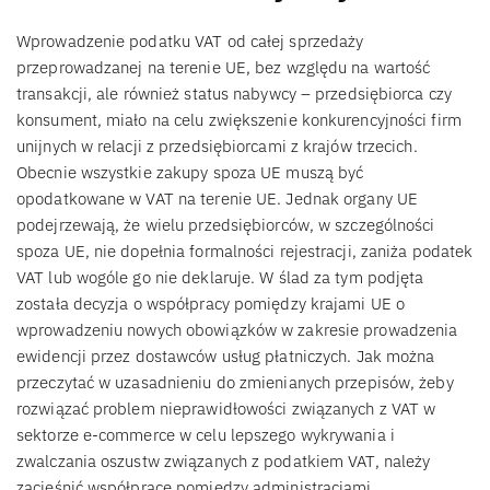
Wprowadzenie podatku VAT od całej sprzedaży
przeprowadzanej na terenie UE, bez względu na wartość
transakcji, ale również status nabywcy – przedsiębiorca czy
konsument, miało na celu zwiększenie konkurencyjności firm
unijnych w relacji z przedsiębiorcami z krajów trzecich.
Obecnie wszystkie zakupy spoza UE muszą być
opodatkowane w VAT na terenie UE. Jednak organy UE
podejrzewają, że wielu przedsiębiorców, w szczególności
spoza UE, nie dopełnia formalności rejestracji, zaniża podatek
VAT lub wogóle go nie deklaruje. W ślad za tym podjęta
została decyzja o współpracy pomiędzy krajami UE o
wprowadzeniu nowych obowiązków w zakresie prowadzenia
ewidencji przez dostawców usług płatniczych. Jak można
przeczytać w uzasadnieniu do zmienianych przepisów, żeby
rozwiązać problem nieprawidłowości związanych z VAT w
sektorze e-commerce w celu lepszego wykrywania i
zwalczania oszustw związanych z podatkiem VAT, należy
zacieśnić współpracę pomiędzy administracjami