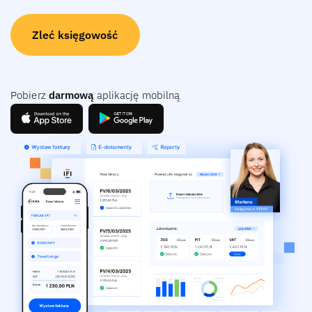
Zleć księgowość
Pobierz
darmową
aplikację mobilną