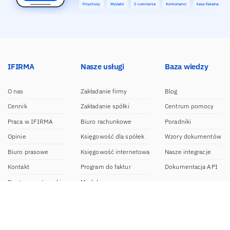
IFIRMA
Nasze usługi
Baza wiedzy
O nas
Zakładanie firmy
Blog
Cennik
Zakładanie spółki
Centrum pomocy
Praca w IFIRMA
Biuro rachunkowe
Poradniki
Opinie
Księgowość dla spółek
Wzory dokumentów
Biuro prasowe
Księgowość internetowa
Nasze integracje
Kontakt
Program do faktur
Dokumentacja API
Program partnerski
Moduł e-commerce
Aplikacja dla NDG
CRM
Aplikacja mobilna