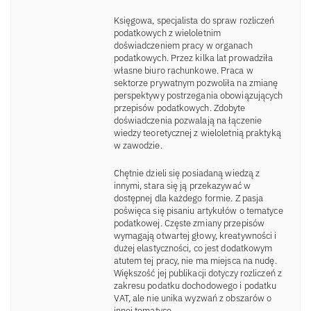
Księgowa, specjalista do spraw rozliczeń
podatkowych z wieloletnim
doświadczeniem pracy w organach
podatkowych. Przez kilka lat prowadziła
własne biuro rachunkowe. Praca w
sektorze prywatnym pozwoliła na zmianę
perspektywy postrzegania obowiązujących
przepisów podatkowych. Zdobyte
doświadczenia pozwalają na łączenie
wiedzy teoretycznej z wieloletnią praktyką
w zawodzie.
Chętnie dzieli się posiadaną wiedzą z
innymi, stara się ją przekazywać w
dostępnej dla każdego formie. Z pasja
poświęca się pisaniu artykułów o tematyce
podatkowej. Częste zmiany przepisów
wymagają otwartej głowy, kreatywności i
dużej elastyczności, co jest dodatkowym
atutem tej pracy, nie ma miejsca na nudę.
Większość jej publikacji dotyczy rozliczeń z
zakresu podatku dochodowego i podatku
VAT, ale nie unika wyzwań z obszarów o
innej tematyce.