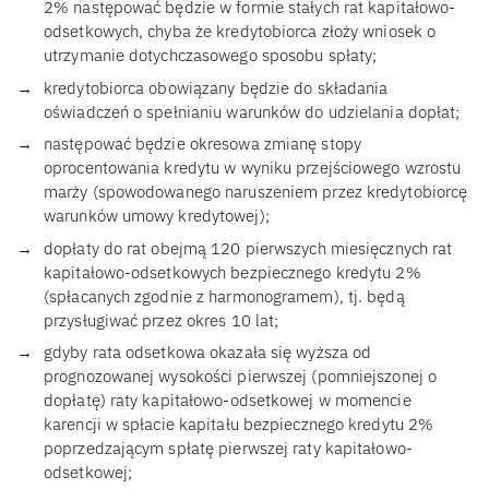
2% następować będzie w formie stałych rat kapitałowo-
odsetkowych, chyba że kredytobiorca złoży wniosek o
utrzymanie dotychczasowego sposobu spłaty;
kredytobiorca obowiązany będzie do składania
oświadczeń o spełnianiu warunków do udzielania dopłat;
następować będzie okresowa zmianę stopy
oprocentowania kredytu w wyniku przejściowego wzrostu
marży (spowodowanego naruszeniem przez kredytobiorcę
warunków umowy kredytowej);
dopłaty do rat obejmą 120 pierwszych miesięcznych rat
kapitałowo-odsetkowych bezpiecznego kredytu 2%
(spłacanych zgodnie z harmonogramem), tj. będą
przysługiwać przez okres 10 lat;
gdyby rata odsetkowa okazała się wyższa od
prognozowanej wysokości pierwszej (pomniejszonej o
dopłatę) raty kapitałowo-odsetkowej w momencie
karencji w spłacie kapitału bezpiecznego kredytu 2%
poprzedzającym spłatę pierwszej raty kapitałowo-
odsetkowej;