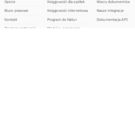
Opinie
Księgowość dla spółek
Wzory dokumentów
Biuro prasowe
Księgowość internetowa
Nasze integracje
Kontakt
Program do faktur
Dokumentacja API
Program partnerski
Moduł e-commerce
Aplikacja dla NDG
CRM
Aplikacja mobilna
Kontakt
BOK IFIRMA
pon-pt. 9:00 – 20:00
bok@ifirma.pl
71 769 55 15
Biuro Rachunkowe
pon.-pt. 9:00 - 18:00
br@ifirma.pl
71 769 55 81
Sekretariat