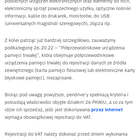
podobnych urządzeń elektronicznych oraz elementy do nich,
elektroniczny sprzęt powszechnego użytku, optyczne nośniki
informacji, kable do drukarek, monitorów, do USB
(uniwersalnych magistrali szeregowych), złącza itp.
Z kolei patrząc już bardziej szczegółowo, zauważymy
podkategorię 26.20.22 – “Półprzewodnikowe urządzenia
pamięci trwałej”, która obejmuje półprzewodnikowe
urządzenia pamięci trwałej do rejestracji danych ze źródła
zewnętrznego [karta pamięci fleszowej lub elektroniczne karty
błyskowe pamięci], niezapisane.
Biorąc pod uwagę powyższe, pendrive’y spełniają kryteria i
posiadają właściwości objęte działem 26 PKWiU, a co za tym
idzie ich sprzedaż, jeśli jest dokonywana
przez internet
wymaga obowiązkowej rejestracji do VAT.
Rejestracji do VAT należy dokonać przed dniem wykonania