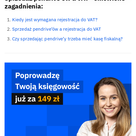
zagadnienia:
Kiedy jest wymagana rejestracja do VAT?
Sprzedaż pendrive’ów a rejestracja do VAT
Czy sprzedając pendrive’y trzeba mieć kasę fiskalną?