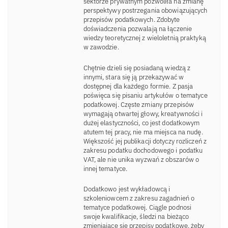
sektorze prywatnym pozwoliła na zmianę
perspektywy postrzegania obowiązujących
przepisów podatkowych. Zdobyte
doświadczenia pozwalają na łączenie
wiedzy teoretycznej z wieloletnią praktyką
w zawodzie.
Chętnie dzieli się posiadaną wiedzą z
innymi, stara się ją przekazywać w
dostępnej dla każdego formie. Z pasja
poświęca się pisaniu artykułów o tematyce
podatkowej. Częste zmiany przepisów
wymagają otwartej głowy, kreatywności i
dużej elastyczności, co jest dodatkowym
atutem tej pracy, nie ma miejsca na nudę.
Większość jej publikacji dotyczy rozliczeń z
zakresu podatku dochodowego i podatku
VAT, ale nie unika wyzwań z obszarów o
innej tematyce.
Dodatkowo jest wykładowcą i
szkoleniowcem z zakresu zagadnień o
tematyce podatkowej. Ciągle podnosi
swoje kwalifikacje, śledzi na bieżąco
zmieniające się przepisy podatkowe, żeby