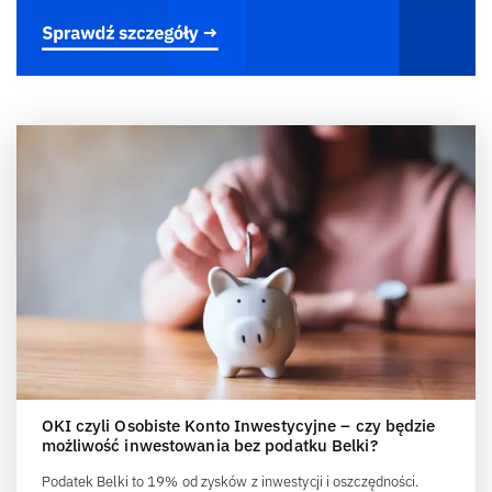
OKI czyli Osobiste Konto Inwestycyjne – czy będzie
możliwość inwestowania bez podatku Belki?
Podatek Belki to 19% od zysków z inwestycji i oszczędności.