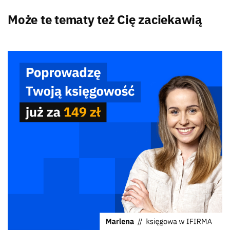
Może te tematy też Cię zaciekawią