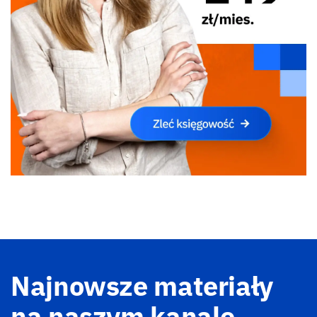
Najnowsze materiały
na naszym kanale