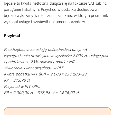
będzie to kwota netto znajdująca się na fakturze VAT lub na
paragonie fiskalnym. Przychód w podatku dochodowym
będzie wykazany w rozliczeniu za okres, w którym pośrednik
wykonał usługę i wystawił dokument sprzedaży.
Przykład
Przedsiębiorca za usługę pośrednictwa otrzymał
wynagrodzenie prowizyjne w wysokości 2.000 zł. Usługa jest
opodatkowana 23% stawką podatku VAT.
Wyliczenie kwoty przychodu w PIT:
Kwota podatku VAT (KP) = 2.000 x 23 / 100+23
KP = 373,98 zł
Przychód w PIT (PP):
PP = 2.000,00 zł – 373,98 zł = 1.626,02 zł