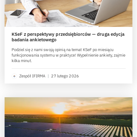
KSeF z perspektywy przedsiębiorców — druga edycja
badania ankietowego
Podziel się z nami swoją opinią na temat KSeF po miesiącu
funkcjonowania systemu w praktyce! Wypełnienie ankiety, zajmie
kilka minut.
Zespół IFIRMA
|
27 lutego 2026