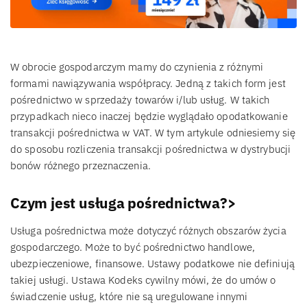
W obrocie gospodarczym mamy do czynienia z różnymi
formami nawiązywania współpracy. Jedną z takich form jest
pośrednictwo w sprzedaży towarów i/lub usług. W takich
przypadkach nieco inaczej będzie wyglądało opodatkowanie
transakcji pośrednictwa w VAT. W tym artykule odniesiemy się
do sposobu rozliczenia transakcji pośrednictwa w dystrybucji
bonów różnego przeznaczenia.
Czym jest usługa pośrednictwa?>
Usługa pośrednictwa może dotyczyć różnych obszarów życia
gospodarczego. Może to być pośrednictwo handlowe,
ubezpieczeniowe, finansowe. Ustawy podatkowe nie definiują
takiej usługi. Ustawa Kodeks cywilny mówi, że do umów o
świadczenie usług, które nie są uregulowane innymi