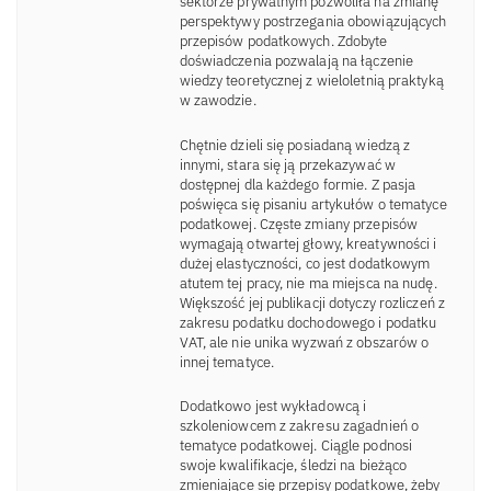
sektorze prywatnym pozwoliła na zmianę
perspektywy postrzegania obowiązujących
przepisów podatkowych. Zdobyte
doświadczenia pozwalają na łączenie
wiedzy teoretycznej z wieloletnią praktyką
w zawodzie.
Chętnie dzieli się posiadaną wiedzą z
innymi, stara się ją przekazywać w
dostępnej dla każdego formie. Z pasja
poświęca się pisaniu artykułów o tematyce
podatkowej. Częste zmiany przepisów
wymagają otwartej głowy, kreatywności i
dużej elastyczności, co jest dodatkowym
atutem tej pracy, nie ma miejsca na nudę.
Większość jej publikacji dotyczy rozliczeń z
zakresu podatku dochodowego i podatku
VAT, ale nie unika wyzwań z obszarów o
innej tematyce.
Dodatkowo jest wykładowcą i
szkoleniowcem z zakresu zagadnień o
tematyce podatkowej. Ciągle podnosi
swoje kwalifikacje, śledzi na bieżąco
zmieniające się przepisy podatkowe, żeby