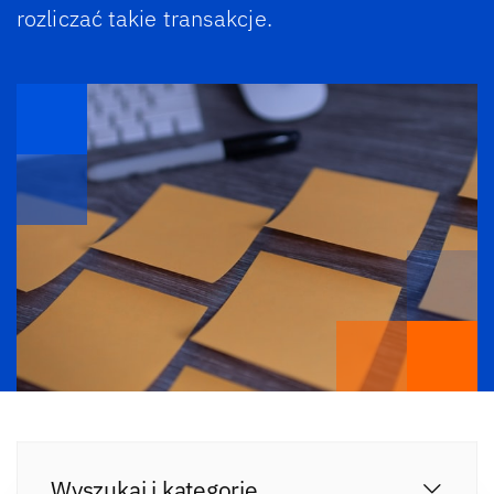
rozliczać takie transakcje.
Wyszukaj i kategorie