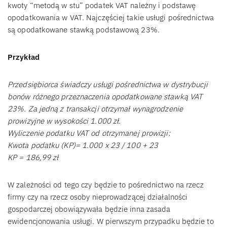
kwoty “metodą w stu” podatek VAT należny i podstawę
opodatkowania w VAT. Najczęściej takie usługi pośrednictwa
są opodatkowane stawką podstawową 23%.
Przykład
Przedsiębiorca świadczy usługi pośrednictwa w dystrybucji
bonów różnego przeznaczenia opodatkowane stawką VAT
23%. Za jedną z transakcji otrzymał wynagrodzenie
prowizyjne w wysokości 1.000 zł.
Wyliczenie podatku VAT od otrzymanej prowizji:
Kwota podatku (KP)= 1.000 x 23 / 100 + 23
KP = 186,99 zł
W zależności od tego czy będzie to pośrednictwo na rzecz
firmy czy na rzecz osoby nieprowadzącej działalności
gospodarczej obowiązywała będzie inna zasada
ewidencjonowania usługi. W pierwszym przypadku będzie to