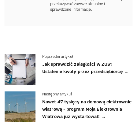
przekazywać zawsze aktualne i
sprawdzone informacje.
Poprzedni artykuł
Jak sprawdzić zaległości w ZUS?
Ustalenie kwoty przez przedsiębiorcę →
Następny artykuł
Nawet 47 tysięcy na domową elektrownie
wiatrową - program Moja Elektrownia
Wiatrowa już wystartował! →