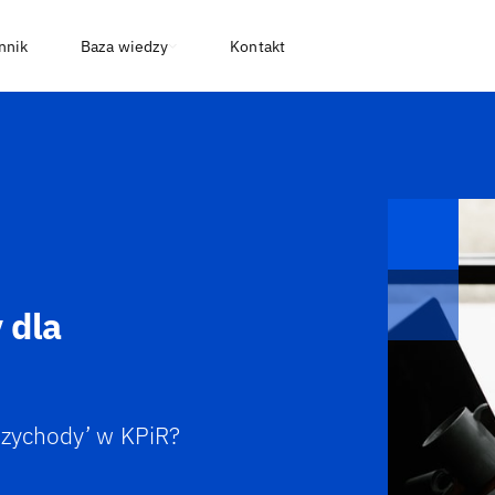
nnik
Baza wiedzy
Kontakt
 dla
rzychody’ w KPiR?