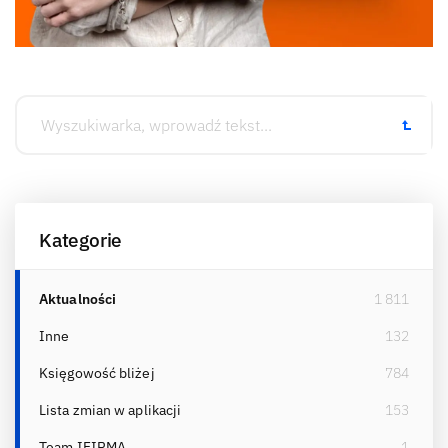
Kategorie
Aktualności
1 811
Inne
132
Księgowość bliżej
784
Lista zmian w aplikacji
153
Team IFIRMA
1