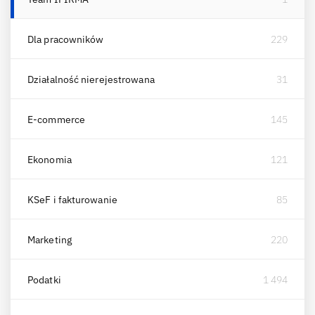
Dla pracowników
229
Działalność nierejestrowana
31
E-commerce
145
Ekonomia
121
KSeF i fakturowanie
85
Marketing
220
Podatki
1 494