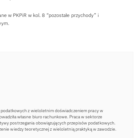
e w PKPiR w kol. 8 “pozostałe przychody” i
wym.
eń podatkowych z wieloletnim doświadczeniem pracy w
rowadziła własne biuro rachunkowe. Praca w sektorze
tywy postrzegania obowiązujących przepisów podatkowych.
enie wiedzy teoretycznej z wieloletnią praktyką w zawodzie.