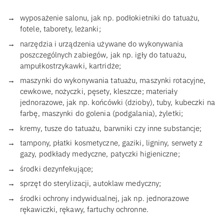
wyposażenie salonu, jak np. podłokietniki do tatuażu,
fotele, taborety, leżanki;
narzędzia i urządzenia używane do wykonywania
poszczególnych zabiegów, jak np. igły do tatuażu,
ampułkostrzykawki, kartridże;
maszynki do wykonywania tatuażu, maszynki rotacyjne,
cewkowe, nożyczki, pęsety, kleszcze; materiały
jednorazowe, jak np. końcówki (dzioby), tuby, kubeczki na
farbę, maszynki do golenia (podgalania), żyletki;
kremy, tusze do tatuażu, barwniki czy inne substancje;
tampony, płatki kosmetyczne, gaziki, ligniny, serwety z
gazy, podkłady medyczne, patyczki higieniczne;
środki dezynfekujące;
sprzęt do sterylizacji, autoklaw medyczny;
środki ochrony indywidualnej, jak np. jednorazowe
rękawiczki, rękawy, fartuchy ochronne.