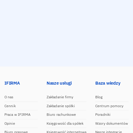
IFIRMA
Nasze usługi
Baza wiedzy
O nas
Zakładanie firmy
Blog
Cennik
Zakładanie spółki
Centrum pomocy
Praca w IFIRMA
Biuro rachunkowe
Poradniki
Opinie
Księgowość dla spółek
Wzory dokumentów
Biuro prasowe
Księgowość internetowa
Nasze integracje