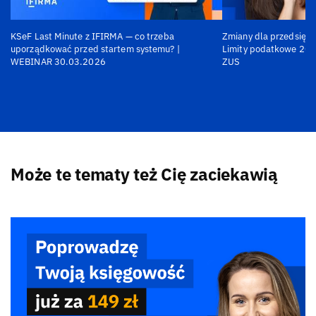
KSeF Last Minute z IFIRMA — co trzeba
Zmiany dla przedsiębi
uporządkować przed startem systemu? |
Limity podatkowe 202
WEBINAR 30.03.2026
ZUS
Może te tematy też Cię zaciekawią