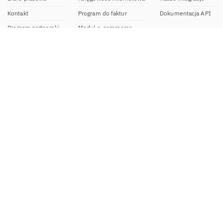
Kontakt
Program do faktur
Dokumentacja API
Program partnerski
Moduł e-commerce
Aplikacja dla NDG
CRM
Aplikacja mobilna
Kontakt
BOK IFIRMA
pon-pt. 9:00 – 20:00
bok@ifirma.pl
71 769 55 15
Biuro Rachunkowe
pon.-pt. 9:00 - 18:00
br@ifirma.pl
71 769 55 81
Sekretariat
pon.-pt. 9:00 - 16:00