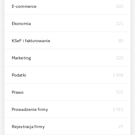
E-commerce
145
Ekonomia
121
KSeF i fakturowanie
85
Marketing
220
Podatki
1 494
Prawo
721
Prowadzenie firmy
1 911
Rejestracja firmy
27