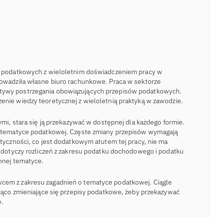
eń podatkowych z wieloletnim doświadczeniem pracy w
rowadziła własne biuro rachunkowe. Praca w sektorze
tywy postrzegania obowiązujących przepisów podatkowych.
enie wiedzy teoretycznej z wieloletnią praktyką w zawodzie.
nymi, stara się ją przekazywać w dostępnej dla każdego formie.
 o tematyce podatkowej. Częste zmiany przepisów wymagają
styczności, co jest dodatkowym atutem tej pracy, nie ma
ji dotyczy rozliczeń z zakresu podatku dochodowego i podatku
innej tematyce.
cem z zakresu zagadnień o tematyce podatkowej. Ciągle
eżąco zmieniające się przepisy podatkowe, żeby przekazywać
e.