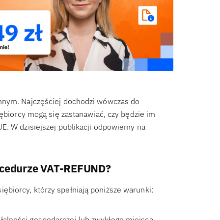
ennym. Najczęściej dochodzi wówczas do
iębiorcy mogą się zastanawiać, czy będzie im
E. W dzisiejszej publikacji odpowiemy na
rocedurze VAT-REFUND?
biorcy, którzy spełniają poniższe warunki:
ałalności gospodarczej lub zwykłego miejsca