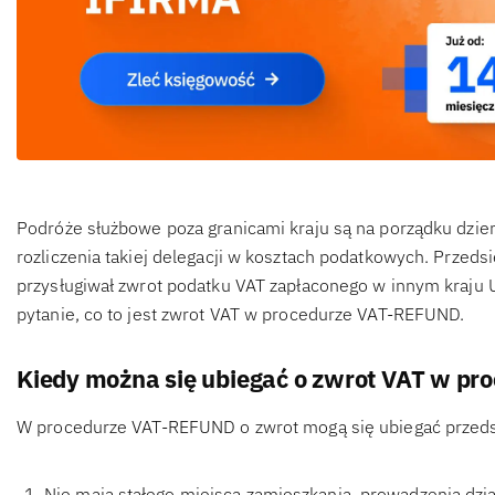
Podróże służbowe poza granicami kraju są na porządku dzi
rozliczenia takiej delegacji w kosztach podatkowych. Przeds
przysługiwał zwrot podatku VAT zapłaconego w innym kraju U
pytanie, co to jest zwrot VAT w procedurze VAT-REFUND.
Kiedy można się ubiegać o zwrot VAT w p
W procedurze VAT-REFUND o zwrot mogą się ubiegać przedsię
Nie mają stałego miejsca zamieszkania, prowadzenia dzi