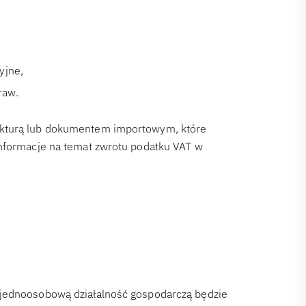
yjne,
raw.
akturą lub dokumentem importowym, które
informacje na temat zwrotu podatku VAT w
 jednoosobową działalność gospodarczą będzie