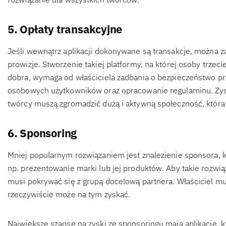
5. Opłaty transakcyjne
Jeśli wewnątrz aplikacji dokonywane są transakcje, można 
prowizje. Stworzenie takiej platformy, na której osoby trz
dobra, wymaga od właściciela zadbania o bezpieczeństwo pr
osobowych użytkowników oraz opracowanie regulaminu. Zyski z
twórcy muszą zgromadzić dużą i aktywną społeczność, która bę
6. Sponsoring
Mniej popularnym rozwiązaniem jest znalezienie sponsora, k
np. prezentowanie marki lub jej produktów. Aby takie rozwi
musi pokrywać się z grupą docelową partnera. Właściciel mu
rzeczywiście może na tym zyskać.
Największe szanse na zyski ze sponsoringu mają aplikacje, k