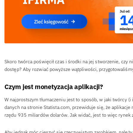
Skoro twórca poświęcił czas i środki na jej stworzenie, czy
dostęp? Aby rozwiać powyższe wątpliwości, przygotowaliśmy 
Czym jest monetyzacja aplikacji?
W najprostszym tłumaczeniu jest to sposób, w jaki twórcy (i i
danych na stronie Statista.com, przewiduje się, że aplikac
rzędu 935 miliardów dolarów. Jak widać, jest to więc ryne
Aby jednak móc cieszyć się rzeczywistym zarobkiem, należy