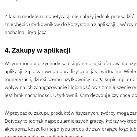
Z takim modelem monetyzacji nie należy jednak przesadzić. 
zniechęcić użytkowników do korzystania z aplikacji. Twórcy 
nachalna i irytująca.
4. Zakupy w aplikacji
W tym modelu przychody są osiągane dzięki oferowaniu uż
aplikacji. Są to zarówno dobra fizyczne, jak i wirtualne. Wi
monetyzacji, dzięki czemu użytkownicy mogą kupić, np. doda
wpływ na ich zaangażowanie i lojalność oraz zmniejszenie ryz
jest brak nachalności. Użytkownik sam decyduje czy chce do
W przypadku zakupu produktów fizycznych, twórcy mogą zara
Dotyczy to jednak najpopularniejszych graczy, którzy wykre
akcesoria, koszulki i tego typu produkty zawierające logo lub 
rozwiązanie dla wszystkich twórców.