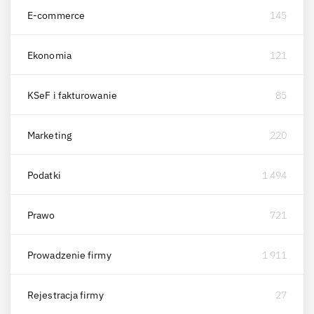
E-commerce
145
Ekonomia
121
KSeF i fakturowanie
85
Marketing
220
Podatki
1 494
Prawo
721
Prowadzenie firmy
1 911
Rejestracja firmy
27