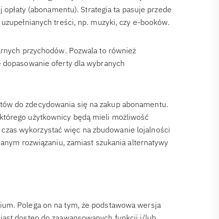
j opłaty (abonamentu). Strategia ta pasuje przede
 uzupełnianych treści, np. muzyki, czy e-booków.
larnych przychodów. Pozwala to również
e dopasowanie oferty dla wybranych
tów do zdecydowania się na zakup abonamentu.
którego użytkownicy będą mieli możliwość
ten czas wykorzystać więc na zbudowanie lojalności
danym rozwiązaniu, zamiast szukania alternatywy
ium. Polega on na tym, że podstawowa wersja
iast dostęp do zaawansowanych funkcji i/lub