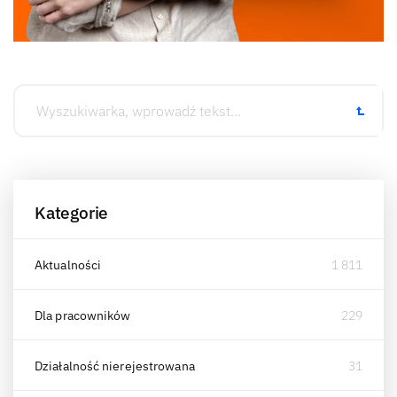
Kategorie
Aktualności
1 811
Dla pracowników
229
Działalność nierejestrowana
31