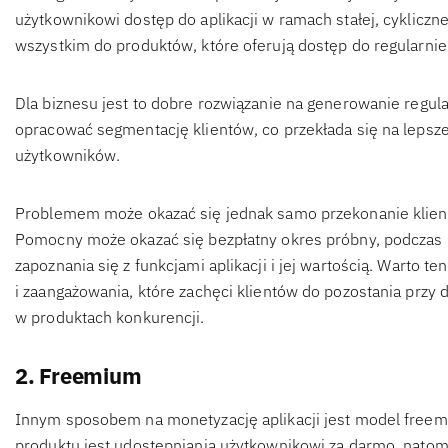
użytkownikowi dostęp do aplikacji w ramach stałej, cykliczne
wszystkim do produktów, które oferują dostęp do regularnie
Dla biznesu jest to dobre rozwiązanie na generowanie regu
opracować segmentację klientów, co przekłada się na lepsz
użytkowników.
Problemem może okazać się jednak samo przekonanie klien
Pomocny może okazać się bezpłatny okres próbny, podczas 
zapoznania się z funkcjami aplikacji i jej wartością. Warto 
i zaangażowania, które zachęci klientów do pozostania przy 
w produktach konkurencji.
2. Freemium
Innym sposobem na monetyzację aplikacji jest model freem
produktu jest udostępniania użytkownikowi za darmo, natom