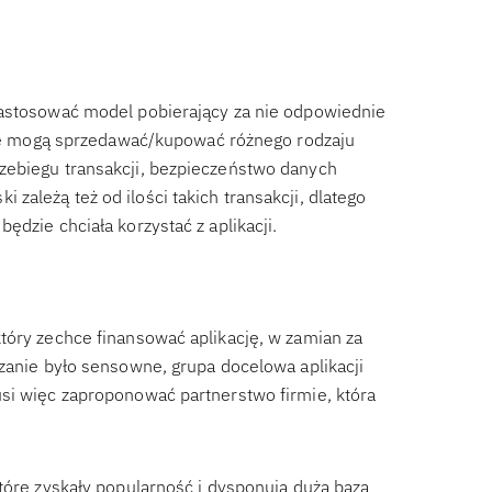
zastosować model pobierający za nie odpowiednie
ecie mogą sprzedawać/kupować różnego rodzaju
zebiegu transakcji, bezpieczeństwo danych
ależą też od ilości takich transakcji, dlatego
dzie chciała korzystać z aplikacji.
tóry zechce finansować aplikację, w zamian za
ązanie było sensowne, grupa docelowa aplikacji
si więc zaproponować partnerstwo firmie, która
tóre zyskały popularność i dysponują dużą bazą