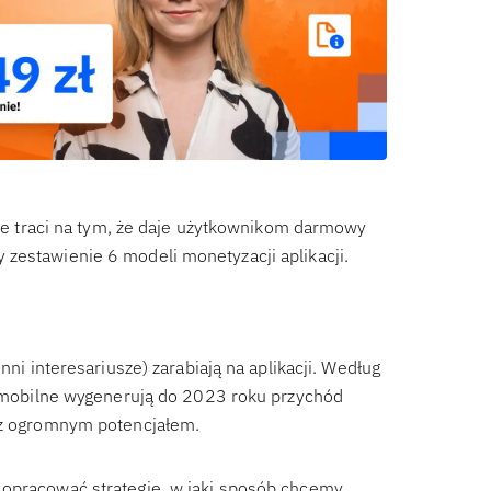
 nie traci na tym, że daje użytkownikom darmowy
zestawienie 6 modeli monetyzacji aplikacji.
nni interesariusze) zarabiają na aplikacji. Według
je mobilne wygenerują do 2023 roku przychód
k z ogromnym potencjałem.
 opracować strategię, w jaki sposób chcemy