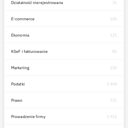
Działalność nierejestrowana
31
E-commerce
145
Ekonomia
121
KSeF i fakturowanie
85
Marketing
220
Podatki
1 494
Prawo
721
Prowadzenie firmy
1 911