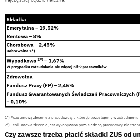
Składka
Emerytalna – 19,52%
Rentowa – 8%
Chorobowa – 2,45%
Dobrowolna 1*)
2*)
Wypadkowa
– 1,67%
W przypadku zatrudniania nie więcej niż 9 pracowników
Zdrowotna
Fundusz Pracy (FP) – 2,45%
Fundusz Gwarantowanych Świadczeń Pracowniczych (
– 0,10%
1*) Poza umową zlecenie z pracodawcą, u którego pozostajemy w zatrudnieniu
2*) Jeśli umowa zlecenie jest wykonywana poza siedzibą pracodawcy nie trzeb
Czy zawsze trzeba płacić składki ZUS od 