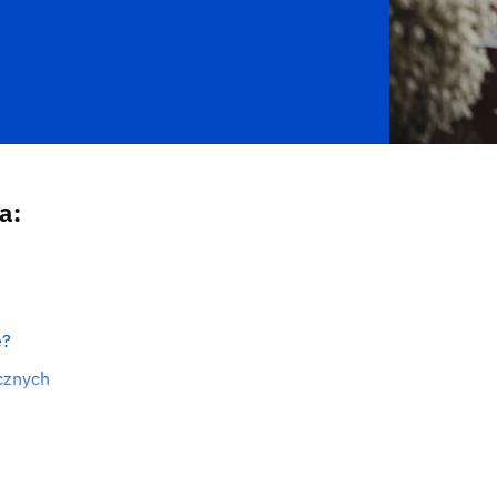
a:
e?
cznych