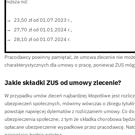
niższa niż:
23,50 zł od 01.07.2023 r.,
27,70 zł od 01.01.2024 r.,
28,10 zł od 01.07.2024 r.
Pracodawcy powinny pamiętać, że umowa zlecenie nie może
charakterystycznych dla umowy o pracę, ponieważ ZUS mó
Jakie składki ZUS od umowy zlecenie?
W przypadku umów zleceń najbardziej kłopotliwe jest rozlicza
ubezpieczeń społecznych, mówimy wówczas o zbiegu tytułów
powstaje najwięcej dylematów z rozliczaniem umowy. Co do 
ubezpieczenia społeczne, z tym że składka chorobowa będz
opłacane ubezpieczenie wypadkowe przez pracodawcę. Natomi
najczęściej będzie należna.