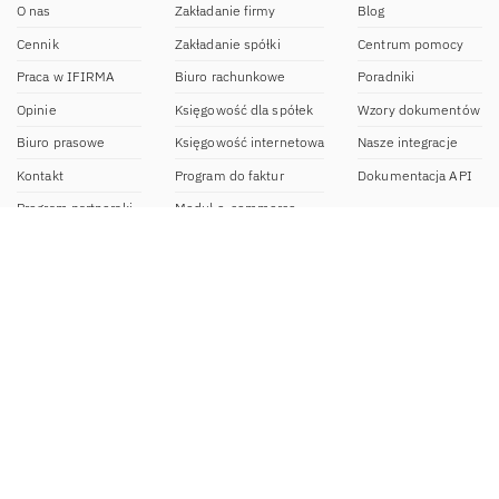
O nas
Zakładanie firmy
Blog
Cennik
Zakładanie spółki
Centrum pomocy
Praca w IFIRMA
Biuro rachunkowe
Poradniki
Opinie
Księgowość dla spółek
Wzory dokumentów
Biuro prasowe
Księgowość internetowa
Nasze integracje
Kontakt
Program do faktur
Dokumentacja API
Program partnerski
Moduł e-commerce
Aplikacja dla NDG
CRM
Aplikacja mobilna
Kontakt
BOK IFIRMA
pon-pt. 9:00 – 20:00
bok@ifirma.pl
71 769 55 15
Biuro Rachunkowe