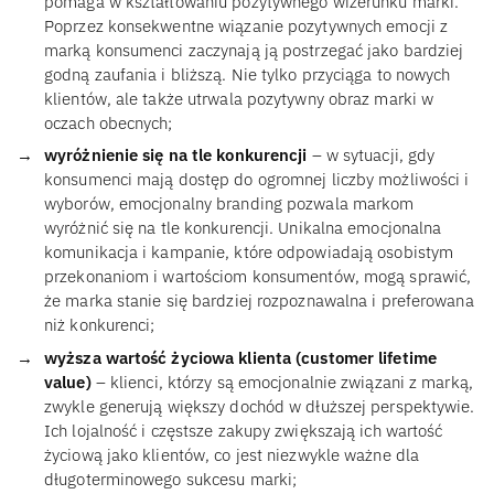
pomaga w kształtowaniu pozytywnego wizerunku marki.
Poprzez konsekwentne wiązanie pozytywnych emocji z
marką konsumenci zaczynają ją postrzegać jako bardziej
godną zaufania i bliższą. Nie tylko przyciąga to nowych
klientów, ale także utrwala pozytywny obraz marki w
oczach obecnych;
wyróżnienie się na tle konkurencji
– w sytuacji, gdy
konsumenci mają dostęp do ogromnej liczby możliwości i
wyborów, emocjonalny branding pozwala markom
wyróżnić się na tle konkurencji. Unikalna emocjonalna
komunikacja i kampanie, które odpowiadają osobistym
przekonaniom i wartościom konsumentów, mogą sprawić,
że marka stanie się bardziej rozpoznawalna i preferowana
niż konkurenci;
wyższa wartość życiowa klienta (customer lifetime
value)
– klienci, którzy są emocjonalnie związani z marką,
zwykle generują większy dochód w dłuższej perspektywie.
Ich lojalność i częstsze zakupy zwiększają ich wartość
życiową jako klientów, co jest niezwykle ważne dla
długoterminowego sukcesu marki;