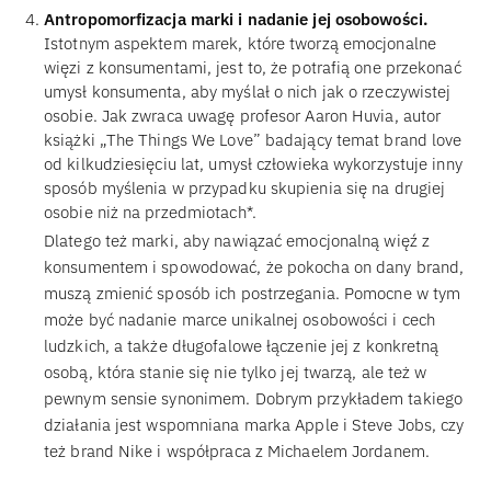
Antropomorfizacja marki i nadanie jej osobowości.
Istotnym aspektem marek, które tworzą emocjonalne
więzi z konsumentami, jest to, że potrafią one przekonać
umysł konsumenta, aby myślał o nich jak o rzeczywistej
osobie. Jak zwraca uwagę profesor Aaron Huvia, autor
książki „The Things We Love” badający temat brand love
od kilkudziesięciu lat, umysł człowieka wykorzystuje inny
sposób myślenia w przypadku skupienia się na drugiej
osobie niż na przedmiotach*.
Dlatego też marki, aby nawiązać emocjonalną więź z
konsumentem i spowodować, że pokocha on dany brand,
muszą zmienić sposób ich postrzegania. Pomocne w tym
może być nadanie marce unikalnej osobowości i cech
ludzkich, a także długofalowe łączenie jej z konkretną
osobą, która stanie się nie tylko jej twarzą, ale też w
pewnym sensie synonimem. Dobrym przykładem takiego
działania jest wspomniana marka Apple i Steve Jobs, czy
też brand Nike i współpraca z Michaelem Jordanem.