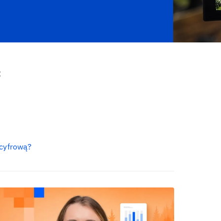
:
 cyfrową?