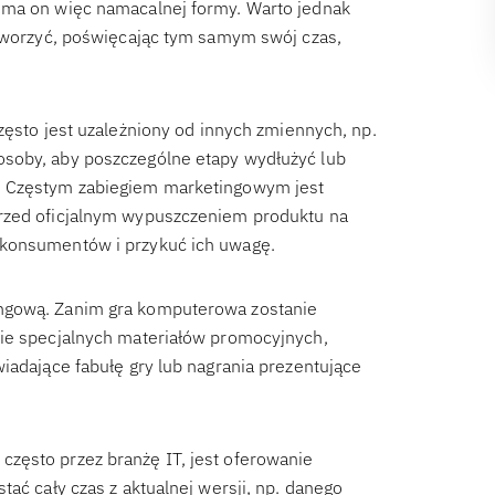
 ma on więc namacalnej formy. Warto jednak
stworzyć, poświęcając tym samym swój czas,
często jest uzależniony od innych zmiennych, np.
osoby, aby poszczególne etapy wydłużyć lub
. Częstym zabiegiem marketingowym jest
przed oficjalnym wypuszczeniem produktu na
 konsumentów i przykuć ich uwagę.
ingową. Zanim gra komputerowa zostanie
nie specjalnych materiałów promocyjnych,
iadające fabułę gry lub nagrania prezentujące
zęsto przez branżę IT, jest oferowanie
ać cały czas z aktualnej wersji, np. danego