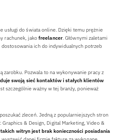
je usługi do świata online. Dzięki temu prężnie
sny rachunek, jako
freelancer
. Głównymi zaletami
ć dostosowania ich do indywidualnych potrzeb
ą zarobku. Pozwala to na wykonywanie pracy z
duje swoją sieć kontaktów i stałych klientów
jest szczególnie ważny w tej branży, ponieważ
b poszukać zleceń. Jedną z popularniejszych stron
i: Graphics & Design, Digital Marketing, Video &
takich witryn jest brak konieczności posiadania
 wystawić danej firmie fakturę za wykonane