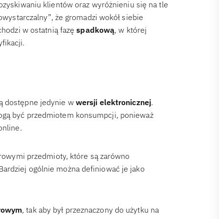
pozyskiwaniu klientów oraz wyróżnieniu się na tle
mowystarczalny”, że gromadzi wokół siebie
chodzi w ostatnią fazę
spadkową
, w której
ikacji.
są dostępne jedynie w
wersji elektronicznej
.
mogą być przedmiotem konsumpcji, ponieważ
online.
yfrowymi przedmioty, które są zarówno
ardziej ogólnie można definiować je jako
frowym
, tak aby był przeznaczony do użytku na