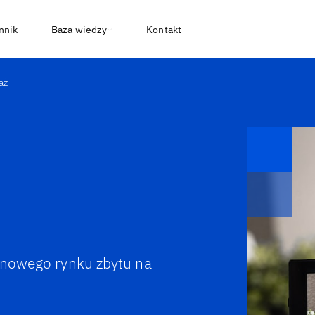
nnik
Baza wiedzy
Kontakt
aż
a nowego rynku zbytu na