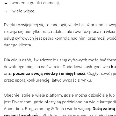
tworzenie grafik i animacji,
i wiele więcej.
Dzięki rozwijającej się technologii, wiele branż przenosi swo
rozwija się nie tylko praca zdalna, ale również praca na wła
usług cyfrowych jest pełna kontrola nad nimi oraz możliwoś
danego klienta.
Dla wielu osób, świadczenie usług cyfrowych może być form
dowolnego miejsca na świecie. Dodatkowo, usługodawca
bu
oraz
poszerza swoją wiedzę i umiejętności
. Ciągły rozwój 
przez sporą konkurencję, łatwo wypaść z rynku.
Obecnie istnieje wiele platform, gdzie można ogłosić się lu
jest Fiverr.com, gdzie oferty są podzielone na wiele kategori
Animation, Programming & Tech i wiele więcej.
Dużą zaletą 
swojej działalności
. Platforma może w imieniu usługodawcy