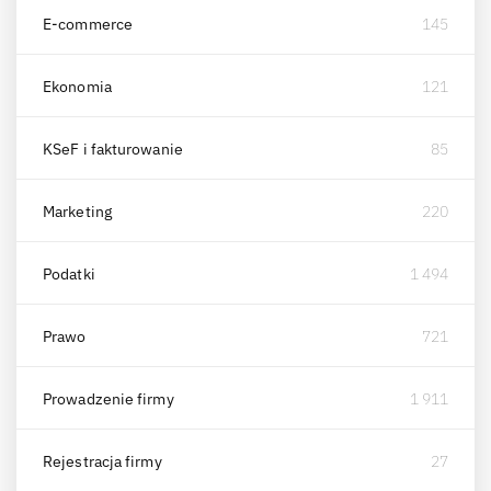
E-commerce
145
Ekonomia
121
KSeF i fakturowanie
85
Marketing
220
Podatki
1 494
Prawo
721
Prowadzenie firmy
1 911
Rejestracja firmy
27