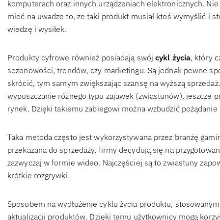
komputerach oraz innych urządzeniach elektronicznych. Nie
mieć na uwadze to, że taki produkt musiał ktoś wymyślić i 
wiedzę i wysiłek.
Produkty cyfrowe również posiadają swój
cykl życia
, który 
sezonowości, trendów, czy marketingu. Są jednak pewne sp
skrócić, tym samym zwiększając szansę na wyższą sprzedaż
wypuszczanie różnego typu zajawek (zwiastunów), jeszcze 
rynek. Dzięki takiemu zabiegowi można wzbudzić pożądanie
Taka metoda często jest wykorzystywana przez branżę gam
przekazana do sprzedaży, firmy decydują się na przygotowa
zazwyczaj w formie wideo. Najczęściej są to zwiastuny zapow
krótkie rozgrywki.
Sposobem na wydłużenie cyklu życia produktu, stosowanym c
aktualizacji produktów. Dzięki temu użytkownicy mogą korzyst