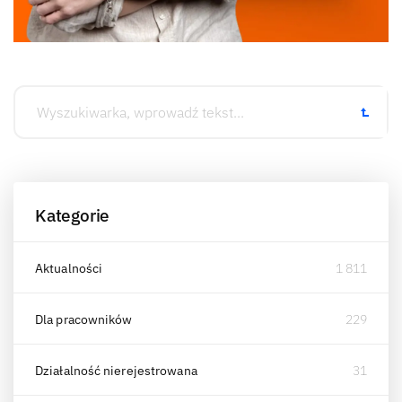
Kategorie
Aktualności
1 811
Dla pracowników
229
Działalność nierejestrowana
31