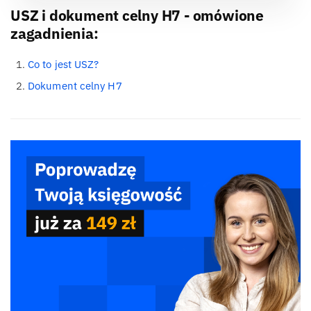
USZ i dokument celny H7 - omówione
zagadnienia:
Co to jest USZ?
Dokument celny H7