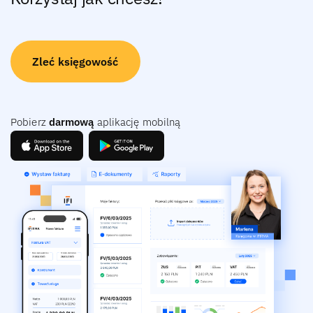
Zleć księgowość
Pobierz
darmową
aplikację mobilną