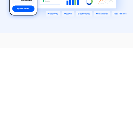
IFIRMA
Nasze usługi
Baza wiedzy
O nas
Zakładanie firmy
Blog
Cennik
Zakładanie spółki
Centrum pomocy
Praca w IFIRMA
Biuro rachunkowe
Poradniki
Opinie
Księgowość dla spółek
Wzory dokumentów
Biuro prasowe
Księgowość internetowa
Nasze integracje
Kontakt
Program do faktur
Dokumentacja API
Program partnerski
Moduł e-commerce
Aplikacja dla NDG