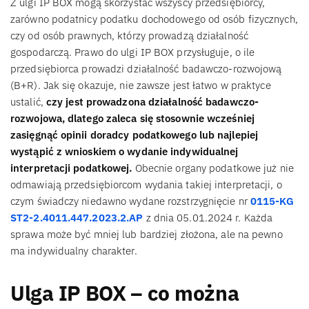
Z ulgi IP BOX mogą skorzystać wszyscy przedsiębiorcy,
zarówno podatnicy podatku dochodowego od osób fizycznych,
czy od osób prawnych, którzy prowadzą działalność
gospodarczą. Prawo do ulgi IP BOX przysługuje, o ile
przedsiębiorca prowadzi działalność badawczo-rozwojową
(B+R). Jak się okazuje, nie zawsze jest łatwo w praktyce
ustalić,
czy jest prowadzona działalność badawczo-
rozwojowa, dlatego zaleca się stosownie wcześniej
zasięgnąć opinii doradcy podatkowego lub najlepiej
wystąpić z wnioskiem o wydanie indywidualnej
interpretacji podatkowej.
Obecnie organy podatkowe już nie
odmawiają przedsiębiorcom wydania takiej interpretacji, o
czym świadczy niedawno wydane rozstrzygnięcie nr
0115-KG
ST2-2.4011.447.2023.2.AP
z dnia 05.01.2024 r. Każda
sprawa może być mniej lub bardziej złożona, ale na pewno
ma indywidualny charakter.
Ulga IP BOX – co można