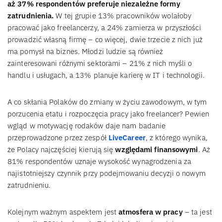
aż 37% respondentów preferuje niezależne formy
zatrudnienia.
W tej grupie 13% pracowników wolałoby
pracować jako freelancerzy, a 24% zamierza w przyszłości
prowadzić własną firmę – co więcej, dwie trzecie z nich już
ma pomysł na biznes. Młodzi ludzie są również
zainteresowani różnymi sektorami – 21% z nich myśli o
handlu i usługach, a 13% planuje karierę w IT i technologii.
A co skłania Polaków do zmiany w życiu zawodowym, w tym
porzucenia etatu i rozpoczęcia pracy jako freelancer? Pewien
wgląd w motywację rodaków daje nam badanie
przeprowadzone przez zespół
LiveCareer
, z którego wynika,
że Polacy najczęściej kierują się
względami finansowymi
. Aż
81% respondentów uznaje wysokość wynagrodzenia za
najistotniejszy czynnik przy podejmowaniu decyzji o nowym
zatrudnieniu.
Kolejnym ważnym aspektem jest
atmosfera w pracy
– ta jest