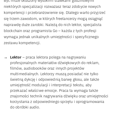
Być może skuszony wysokimi stawkami godzinowymi
niektórych specjalizacji rozważasz teraz zdobycie nowych
kompetencji i przebranżowienie się. Dlatego warto przyjrzeć
się trzem zawodom, w których freelancerzy mogą osiągnąć
naprawdę duże zarobki. Należą do nich lektor, specjalista
blockchain oraz programista Go – każda z tych profesji
wymaga jednak unikalnych umiejętności i specyficznego
zestawu kompetencji.
Lektor
– praca lektora polega na nagrywaniu
profesjonalnych materiałów dźwiękowych do reklam,
filmów, audiobooków oraz innych projektów
multimedialnych. Lektorzy muszą posiadać nie tylko
świetną dykcję i odpowiednią barwę głosu, ale także
umiejętność modulacji i interpretacji tekstu, aby
przekazać właściwe emocje. Praca ta wymaga także
znajomości technik nagrywania dźwięku oraz umiejętności
korzystania z odpowiedniego sprzętu i oprogramowania
do obróbki audio.