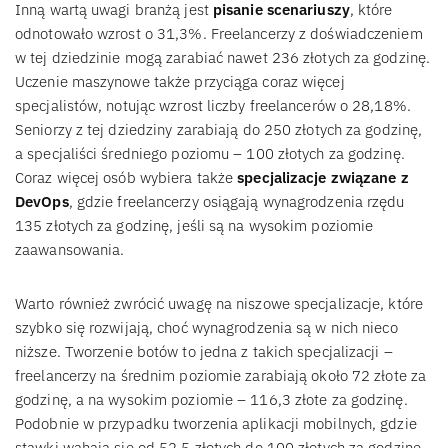
Inną wartą uwagi branżą jest
pisanie scenariuszy
, które
odnotowało wzrost o 31,3%. Freelancerzy z doświadczeniem
w tej dziedzinie mogą zarabiać nawet 236 złotych za godzinę.
Uczenie maszynowe także przyciąga coraz więcej
specjalistów, notując wzrost liczby freelancerów o 28,18%.
Seniorzy z tej dziedziny zarabiają do 250 złotych za godzinę,
a specjaliści średniego poziomu – 100 złotych za godzinę.
Coraz więcej osób wybiera także
specjalizacje związane z
DevOps
, gdzie freelancerzy osiągają wynagrodzenia rzędu
135 złotych za godzinę, jeśli są na wysokim poziomie
zaawansowania.
Warto również zwrócić uwagę na niszowe specjalizacje, które
szybko się rozwijają, choć wynagrodzenia są w nich nieco
niższe. Tworzenie botów to jedna z takich specjalizacji –
freelancerzy na średnim poziomie zarabiają około 72 złote za
godzinę, a na wysokim poziomie – 116,3 złote za godzinę.
Podobnie w przypadku tworzenia aplikacji mobilnych, gdzie
stawki wahają się od 52,5 złotych do 100 złotych za godzinę.