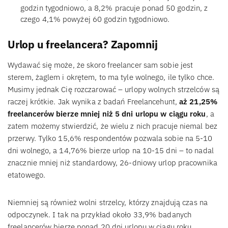
godzin tygodniowo, a 8,2% pracuje ponad 50 godzin, z
czego 4,1% powyżej 60 godzin tygodniowo.
Urlop u freelancera? Zapomnij
Wydawać się może, że skoro freelancer sam sobie jest
sterem, żaglem i okrętem, to ma tyle wolnego, ile tylko chce.
Musimy jednak Cię rozczarować – urlopy wolnych strzelców są
raczej krótkie. Jak wynika z badań Freelancehunt,
aż 21,25%
freelancerów bierze mniej niż 5 dni urlopu w ciągu roku
, a
zatem możemy stwierdzić, że wielu z nich pracuje niemal bez
przerwy. Tylko 15,6% respondentów pozwala sobie na 5-10
dni wolnego, a 14,76% bierze urlop na 10-15 dni – to nadal
znacznie mniej niż standardowy, 26-dniowy urlop pracownika
etatowego.
Niemniej są również wolni strzelcy, którzy znajdują czas na
odpoczynek. I tak na przykład około 33,9% badanych
freelancerów bierze ponad 20 dni urlopu w ciągu roku.