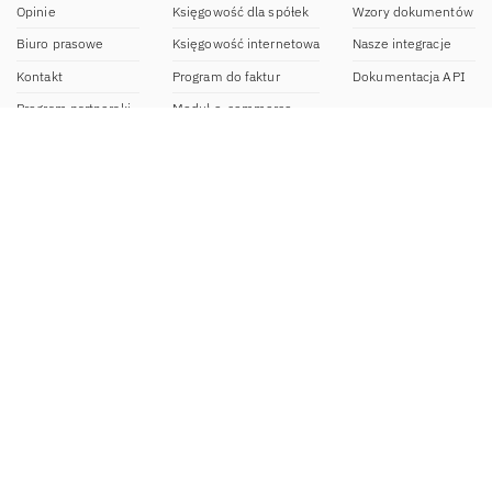
Opinie
Księgowość dla spółek
Wzory dokumentów
Biuro prasowe
Księgowość internetowa
Nasze integracje
Kontakt
Program do faktur
Dokumentacja API
Program partnerski
Moduł e-commerce
Aplikacja dla NDG
CRM
Aplikacja mobilna
Kontakt
BOK IFIRMA
pon-pt. 9:00 – 20:00
bok@ifirma.pl
71 769 55 15
Biuro Rachunkowe
pon.-pt. 9:00 - 18:00
br@ifirma.pl
71 769 55 81