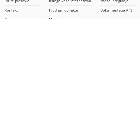
Biuro prasowe
Księgowość internetowa
Nasze integracje
Kontakt
Program do faktur
Dokumentacja API
Program partnerski
Moduł e-commerce
Aplikacja dla NDG
CRM
Aplikacja mobilna
Kontakt
BOK IFIRMA
pon-pt. 9:00 – 20:00
bok@ifirma.pl
71 769 55 15
Biuro Rachunkowe
pon.-pt. 9:00 - 18:00
br@ifirma.pl
71 769 55 81
Sekretariat
pon.-pt. 9:00 - 16:00