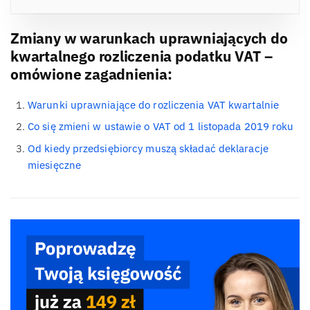
Zmiany w warunkach uprawniających do
kwartalnego rozliczenia podatku VAT –
omówione zagadnienia:
Warunki uprawniające do rozliczenia VAT kwartalnie
Co się zmieni w ustawie o VAT od 1 listopada 2019 roku
Od kiedy przedsiębiorcy muszą składać deklaracje
miesięczne