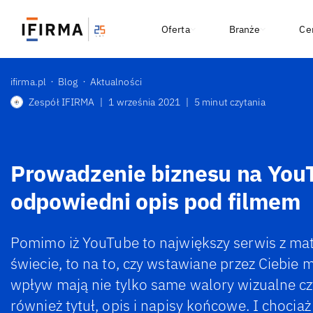
Oferta
Branże
Ce
ifirma.pl
Blog
Aktualności
Zespół IFIRMA
|
1 września 2021
|
5 minut czytania
Prowadzenie biznesu na You
odpowiedni opis pod filmem
Pomimo iż YouTube to największy serwis z ma
świecie, to na to, czy wstawiane przez Ciebie 
wpływ mają nie tylko same walory wizualne czy
również tytuł, opis i napisy końcowe. I chocia