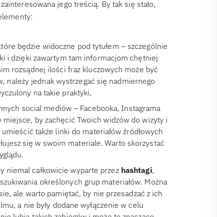
ainteresowana jego treścią. By tak się stało,
 elementy:
tóre będzie widoczne pod tytułem – szczególnie
ki i dzięki zawartym tam informacjom chętniej
nim rozsądnej ilości fraz kluczowych może być
, należy jednak wystrzegać się nadmiernego
yczulony na takie praktyki,
z innych social mediów – Facebooka, Instagrama
e miejsce, by zachęcić Twoich widzów do wizyty i
j umieścić także linki do materiałów źródłowych
ujesz się w swoim materiale. Warto skorzystać
yglądu.
ły niemal całkowicie wyparte przez
hashtagi
,
yszukiwania określonych grup materiałów. Można
sie, ale warto pamiętać, by nie przesadzać z ich
filmu, a nie były dodane wyłączenie w celu
nie lubią takich zabiegów i może to znacząco