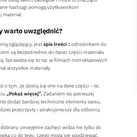
tane hashtagi pomogą użytkownikom
 materiał.
ty warto uwzględnić?
ią oglądający, jest
spis treści
z odnośnikami do
zeni są bezpośrednio do danej części materiału
ą. Sprawdza się to np. w filmach instruktażowych
mal wszystkie materiały.
 o tym, że dzielą się one na dwie części – te,
ciu
„Pokaż więcej”.
Zadaniem tej pierwszej
arto dodać bardziej techniczne elementy opisu,
dziej przejrzysty i atrakcyjniejszy dla odbiorcy.
dobrany umiejętnie zachęci widza nie tylko do
zówką co do tego, czego mogą się spodziewać.