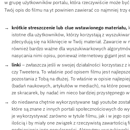
w grupę użytkowników portalu, która rzeczywiście może być z
Twój opis do filmu na yt powinien zawierać co najmniej trzy
krótkie streszczenie lub clue wstawionego materiału,
k
istotne dla użytkowników, którzy korzystają z wyszukiwar
zdecydują się na kliknięcie w Twój materiał. Zawarcie w 
również bardzo ważne dla wyszukiwarkowych algorytmów
nasycania nimi opisu, ponieważ internetowy gigant jest w
linki
– zwłaszcza jeśli w swojej działalności korzystasz 
czy Tweetera. To właśnie pod opisem filmu jest najlepsz
pozostania z Tobą na dłużej. To właśnie w opisie najlepie
(badań naukowych, artykułów w mediach), na które powoł
ze skracarek, by nadać im nieco bardziej przystępnego w
do niedawna chętnie wykorzystywane tagi youtube zosta
które są znane z innych portali społecznościowych do w
je wykorzystywać zarówno w tytule filmu, jak i w jego opi
ilością i by miały one związek z rzeczywistą zawartością 
podniesienia jego popularności. Algorytmy wyszukiwarki 