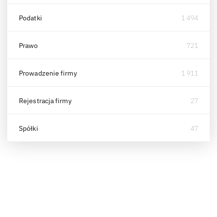
Podatki
1 494
Prawo
721
Prowadzenie firmy
1 911
Rejestracja firmy
27
Spółki
47