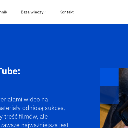
nnik
Baza wiedzy
Kontakt
Tube:
teriałami wideo na
materiały odniosą sukces,
 treść filmów, ale
ż zawsze najważniejsza jest