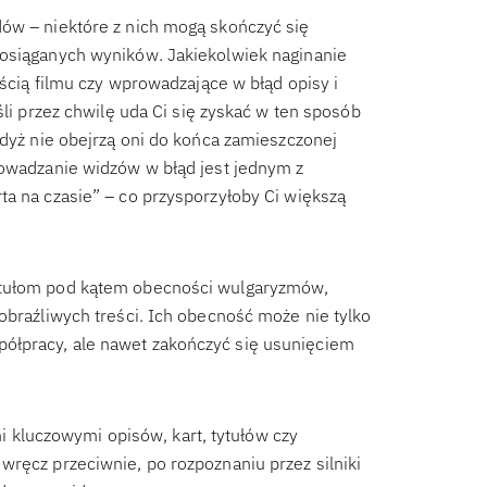
dów – niektóre z nich mogą skończyć się
 osiąganych wyników. Jakiekolwiek naginanie
eścią filmu czy wprowadzające w błąd opisy i
śli przez chwilę uda Ci się zyskać w ten sposób
gdyż nie obejrzą oni do końca zamieszczonej
rowadzanie widzów w błąd jest jednym z
ta na czasie” – co przysporzyłoby Ci większą
tytułom pod kątem obecności wulgaryzmów,
obraźliwych treści. Ich obecność może nie tylko
ółpracy, ale nawet zakończyć się usunięciem
kluczowymi opisów, kart, tytułów czy
wręcz przeciwnie, po rozpoznaniu przez silniki