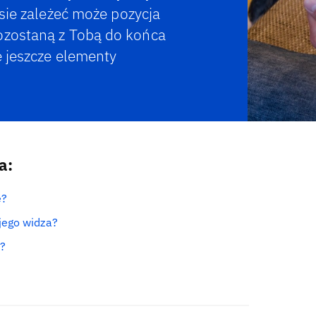
isie zależeć może pozycja
ozostaną z Tobą do końca
e jeszcze elementy
a:
ę?
ojego widza?
ć?