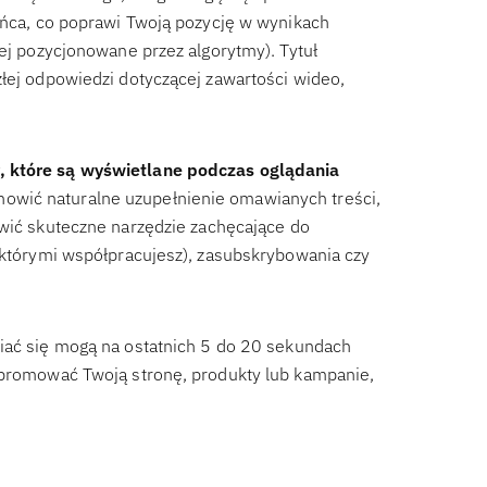
końca, co poprawi Twoją pozycję w wynikach
zej pozycjonowane przez algorytmy). Tytuł
złej odpowiedzi dotyczącej zawartości wideo,
y, które są wyświetlane podczas oglądania
owić naturalne uzupełnienie omawianych treści,
owić skuteczne narzędzie zachęcające do
z którymi współpracujesz), zasubskrybowania czy
wiać się mogą na ostatnich 5 do 20 sekundach
, promować Twoją stronę, produkty lub kampanie,