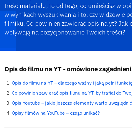
treść materiału, to od tego, co umieścisz w op
w wynikach wyszukiwania i to, czy widzowie p
filmiku. Co powinien zawierać opis na yt? Jaki
wpływają na pozycjonowanie Twoich treści?
Opis do filmu na YT - omówione zagadnieni
Opis do filmu na YT – dlaczego ważny i jaką pełni funkcj
Co powinien zawierać opis filmu na YT, by trafiał do Tw
Opis Youtube – jakie jeszcze elementy warto uwzględni
Opisy filmów na YouTube – czego unikać?