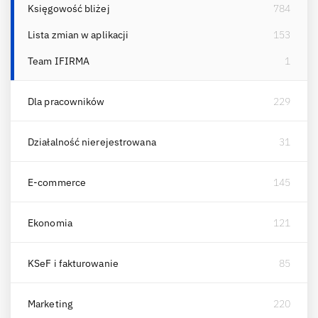
Księgowość bliżej
784
Lista zmian w aplikacji
153
Team IFIRMA
1
Dla pracowników
229
Działalność nierejestrowana
31
E-commerce
145
Ekonomia
121
KSeF i fakturowanie
85
Marketing
220