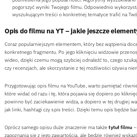
pogorszyć wyniki Twojego filmu. Odpowiednio wykorzys
wyszukującym treści o konkretnej tematyce trafić na Twój
Opis do filmu na YT – jakie jeszcze elemen
Coraz popularniejszym elementem, który bez wątpienia docen
konkretnego fragmentu. Po jego kliknięciu widzowie przenos
wideo, dzięki czemu mogą szybciej odnaleźć to, czego szukaj
czy recenzjach, ale skorzystanie z tej możliwości ożywia nie
Przygotowując opis filmu na YouTube, warto pamiętać również
które widać od razu i tę, która pojawia się dopiero po kliknię
powinno być zaciekawienie widza, a dopiero w tej drugiej w
jak linki, hashtagi czy spis treści. Dzięki temu opis będzie bar
Oprócz samego opisu duże znaczenie ma także
tytuł filmu
– 
zapoznania się z jego zawartością, ale będzie również wska