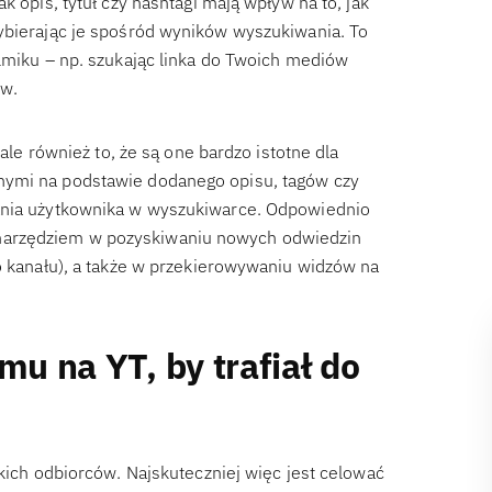
k opis, tytuł czy hashtagi mają wpływ na to, jak
ybierając je spośród wyników wyszukiwania. To
ilmiku – np. szukając linka do Twoich mediów
ów.
 ale również to, że są one bardzo istotne dla
nymi na podstawie dodanego opisu, tagów czy
tania użytkownika w wyszukiwarce. Odpowiednio
narzędziem w pozyskiwaniu nowych odwiedzin
go kanału), a także w przekierowywaniu widzów na
mu na YT, by trafiał do
tkich odbiorców. Najskuteczniej więc jest celować