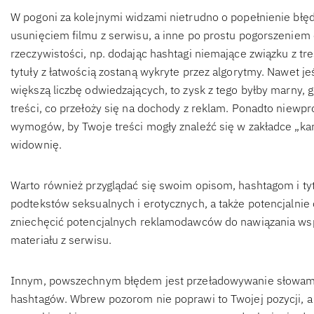
W pogoni za kolejnymi widzami nietrudno o popełnienie błę
usunięciem filmu z serwisu, a inne po prostu pogorszeniem
rzeczywistości, np. dodając hashtagi niemające związku z tr
tytuły z łatwością zostaną wykryte przez algorytmy. Nawet je
większą liczbę odwiedzających, to zysk z tego byłby marny, 
treści, co przełoży się na dochody z reklam. Ponadto niewp
wymogów, by Twoje treści mogły znaleźć się w zakładce „kar
widownię.
Warto również przyglądać się swoim opisom, hashtagom i 
podtekstów seksualnych i erotycznych, a także potencjalnie 
zniechęcić potencjalnych reklamodawców do nawiązania wsp
materiału z serwisu.
Innym, powszechnym błędem jest przeładowywanie słowami 
hashtagów. Wbrew pozorom nie poprawi to Twojej pozycji, a 