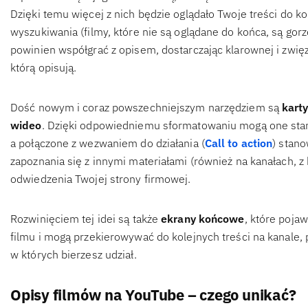
Dzięki temu więcej z nich będzie oglądało Twoje treści do 
wyszukiwania (filmy, które nie są oglądane do końca, są gor
powinien współgrać z opisem, dostarczając klarownej i zwię
którą opisują.
Dość nowym i coraz powszechniejszym narzędziem są
kart
wideo
. Dzięki odpowiedniemu sformatowaniu mogą one stan
a połączone z wezwaniem do działania (
Call to action
) stan
zapoznania się z innymi materiałami (również na kanałach, 
odwiedzenia Twojej strony firmowej.
Rozwinięciem tej idei są także
ekrany końcowe
, które poja
filmu i mogą przekierowywać do kolejnych treści na kanale
w których bierzesz udział.
Opisy filmów na YouTube – czego unikać?