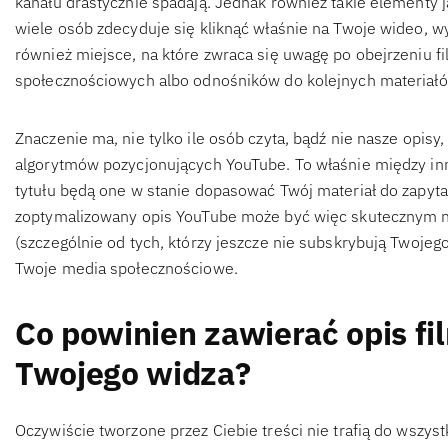
kanału drastycznie spadają. Jednak również takie elementy ja
wiele osób zdecyduje się kliknąć właśnie na Twoje wideo, w
również miejsce, na które zwraca się uwagę po obejrzeniu f
społecznościowych albo odnośników do kolejnych materiał
Znaczenie ma, nie tylko ile osób czyta, bądź nie nasze opisy,
algorytmów pozycjonujących YouTube. To właśnie między in
tytułu będą one w stanie dopasować Twój materiał do zapy
zoptymalizowany opis YouTube może być więc skutecznym 
(szczególnie od tych, którzy jeszcze nie subskrybują Twoje
Twoje media społecznościowe.
Co powinien zawierać opis fil
Twojego widza?
Oczywiście tworzone przez Ciebie treści nie trafią do wszys