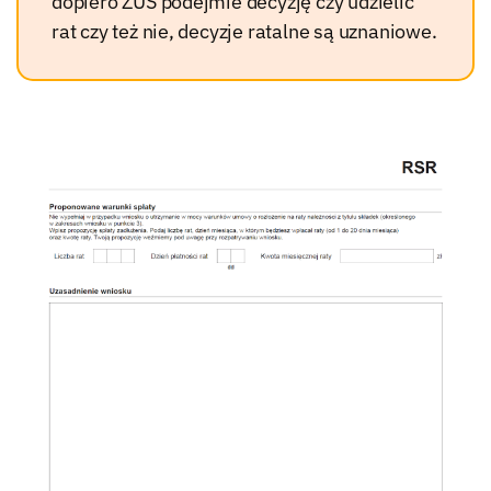
dopiero ZUS podejmie decyzję czy udzielić
rat czy też nie, decyzje ratalne są uznaniowe.