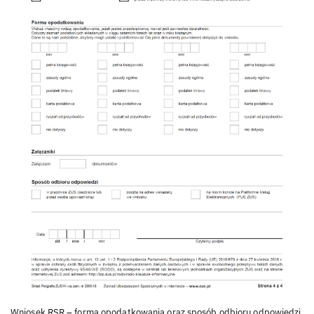
Wniosek RSR – forma opodatkowania oraz sposób odbioru odpowiedzi