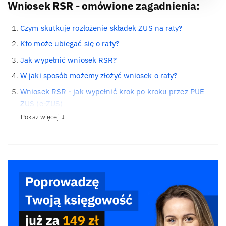
Wniosek RSR - omówione zagadnienia:
Czym skutkuje rozłożenie składek ZUS na raty?
Kto może ubiegać się o raty?
Jak wypełnić wniosek RSR?
W jaki sposób możemy złożyć wniosek o raty?
Wniosek RSR - jak wypełnić krok po kroku przez PUE
ZUS (e-ZUS)
Pokaż więcej ↓