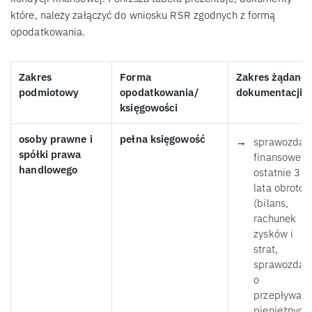
które, należy załączyć do wniosku RSR zgodnych z formą
opodatkowania.
Zakres
Forma
Zakres żądanej
podmiotowy
opodatkowania/
dokumentacji
księgowości
osoby prawne i
pełna księgowość
sprawozdan
spółki prawa
finansowe z
handlowego
ostatnie 3
lata obroto
(bilans,
rachunek
zysków i
strat,
sprawozdan
o
przepływac
pieniężnych,