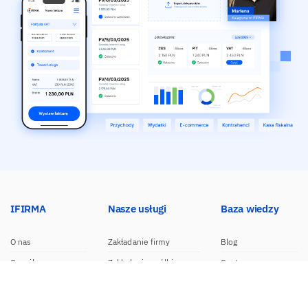
IFIRMA
Nasze usługi
Baza wiedzy
O nas
Zakładanie firmy
Blog
Cennik
Zakładanie spółki
Centrum pomocy
Praca w IFIRMA
Biuro rachunkowe
Poradniki
Opinie
Księgowość dla spółek
Wzory dokumentów