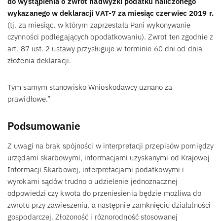
do wystąpienia o zwrot nadwyżki podatku naliczonego
wykazanego w deklaracji VAT-7 za miesiąc czerwiec 2019 r.
(tj. za miesiąc, w którym zaprzestała Pani wykonywanie
czynności podlegających opodatkowaniu). Zwrot ten zgodnie z
art. 87 ust. 2 ustawy przysługuje w terminie 60 dni od dnia
złożenia deklaracji.
Tym samym stanowisko Wnioskodawcy uznano za
prawidłowe.”
Podsumowanie
Z uwagi na brak spójności w interpretacji przepisów pomiędzy
urzędami skarbowymi, informacjami uzyskanymi od Krajowej
Informacji Skarbowej, interpretacjami podatkowymi i
wyrokami sądów trudno o udzielenie jednoznacznej
odpowiedzi czy kwota do przeniesienia będzie możliwa do
zwrotu przy zawieszeniu, a następnie zamknięciu działalności
gospodarczej. Złożoność i różnorodność stosowanej