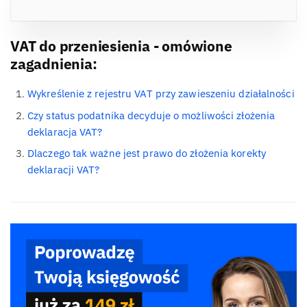
VAT do przeniesienia - omówione
zagadnienia:
Wykreślenie z rejestru VAT przy zawieszeniu działalności
Czy status podatnika decyduje o możliwości złożenia
deklaracja VAT?
Dlaczego tak ważne jest prawo do złożenia korekty
deklaracji VAT?