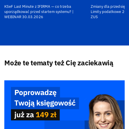
KSeF Last Minute z IFIRMA — co trzeba
Zmiany dla przedsiębi
uporządkować przed startem systemu? |
Limity podatkowe 202
WEBINAR 30.03.2026
ZUS
Może te tematy też Cię zaciekawią