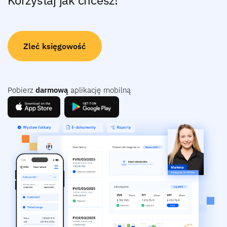
Zleć księgowość
Pobierz
darmową
aplikację mobilną