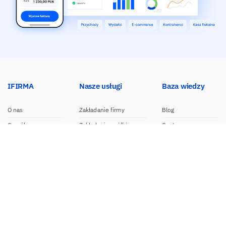
IFIRMA
Nasze usługi
Baza wiedzy
O nas
Zakładanie firmy
Blog
Cennik
Zakładanie spółki
Centrum pomocy
Praca w IFIRMA
Biuro rachunkowe
Poradniki
Opinie
Księgowość dla spółek
Wzory dokumentów
Biuro prasowe
Księgowość internetowa
Nasze integracje
Kontakt
Program do faktur
Dokumentacja API
Program partnerski
Moduł e-commerce
Aplikacja dla NDG