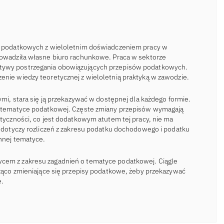
eń podatkowych z wieloletnim doświadczeniem pracy w
rowadziła własne biuro rachunkowe. Praca w sektorze
tywy postrzegania obowiązujących przepisów podatkowych.
enie wiedzy teoretycznej z wieloletnią praktyką w zawodzie.
nymi, stara się ją przekazywać w dostępnej dla każdego formie.
 o tematyce podatkowej. Częste zmiany przepisów wymagają
styczności, co jest dodatkowym atutem tej pracy, nie ma
ji dotyczy rozliczeń z zakresu podatku dochodowego i podatku
innej tematyce.
cem z zakresu zagadnień o tematyce podatkowej. Ciągle
eżąco zmieniające się przepisy podatkowe, żeby przekazywać
e.