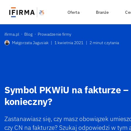
Oferta
Branże
Ce
ifirma.pl
Blog
Prowadzenie firmy
Małgorzata Jagusiak
|
1 kwietnia 2021
|
2 minut czytania
Symbol PKWiU na fakturze – 
konieczny?
Zastanawiasz się, czy masz obowiązek umies
czy CN na fakturze? Szukaj odpowiedzi w tym a