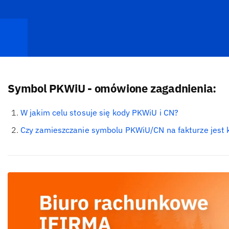
Symbol PKWiU - omówione zagadnienia:
W jakim celu stosuje się kody PKWiU i CN?
Czy zamieszczanie symbolu PKWiU/CN na fakturze jest 