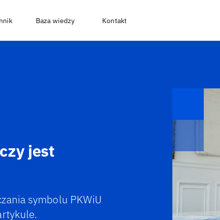
nnik
Baza wiedzy
Kontakt
czy jest
zczania symbolu PKWiU
rtykule.