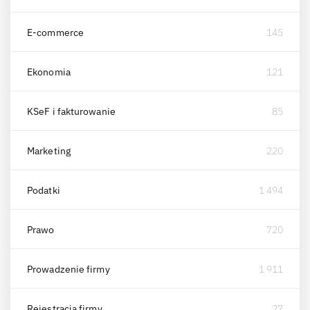
E-commerce
145
Ekonomia
121
KSeF i fakturowanie
85
Marketing
220
Podatki
1 494
Prawo
720
Prowadzenie firmy
1 911
Rejestracja firmy
27