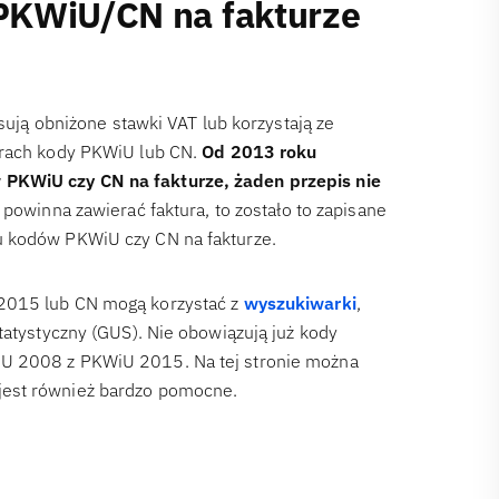
PKWiU/CN na fakturze
osują obniżone stawki VAT lub korzystają ze
urach kody PKWiU lub CN.
Od 2013 roku
 PKWiU czy CN na fakturze, żaden przepis nie
e powinna zawierać faktura, to zostało to zapisane
u kodów PKWiU czy CN na fakturze.
 2015 lub CN mogą korzystać z
wyszukiwarki
,
tatystyczny (GUS). Nie obowiązują już kody
iU 2008 z PKWiU 2015. Na tej stronie można
jest również bardzo pomocne.