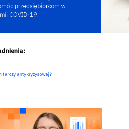
pomóc przedsiębiorcom w
emii COVID-19.
adnienia:
h tarczy antykryzysowej?