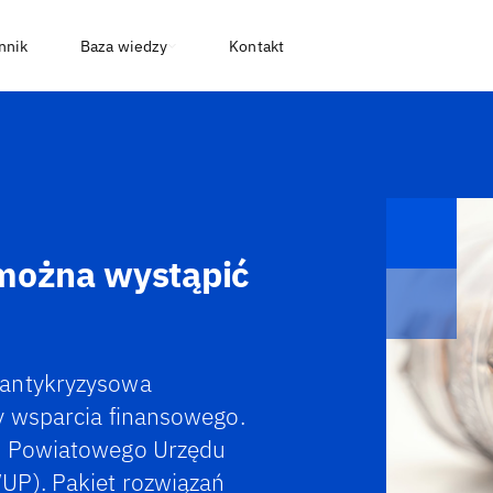
nnik
Baza wiedzy
Kontakt
 można wystąpić
 antykryzysowa
y wsparcia finansowego.
do Powiatowego Urzędu
UP). Pakiet rozwiązań