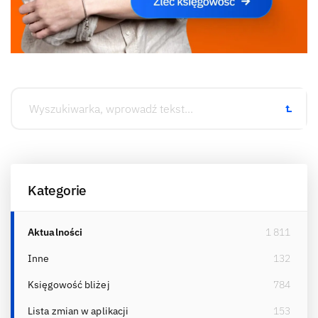
Kategorie
Aktualności
1 811
Inne
132
Księgowość bliżej
784
Lista zmian w aplikacji
153