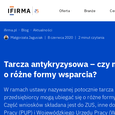
Oferta
Branże
Ce
ifirma.pl
Blog
Aktualności
Małgorzata Jagusiak
|
8 czerwca 2020
|
2 minut czytania
Tarcza antykryzysowa – czy
o różne formy wsparcia?
W ramach ustawy nazywanej potocznie tarcza
przedsiębiorcy mogą ubiegać się o różne form
Część wniosków składana jest do ZUS, inne 
Pracy (PUP) i Wojewódzkiego Urzędu Pracy (W