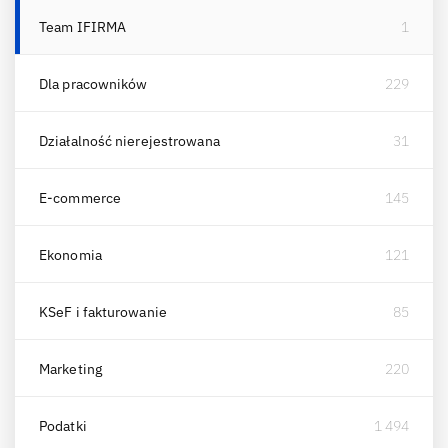
Team IFIRMA
1
Dla pracowników
229
Działalność nierejestrowana
31
E-commerce
145
Ekonomia
121
KSeF i fakturowanie
85
Marketing
220
Podatki
1 494