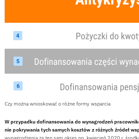
Czy można wnioskować o różne formy wsparcia
W przypadku dofinansowania do wynagrodzeń pracownikó
nie pokrywania tych samych kosztów z różnych źródeł wsp
wynagrodzenia za ten sam okres np. kwiecień 2020 r. środk