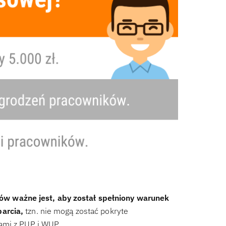
w ważne jest, aby został spełniony warunek
arcia,
tzn. nie mogą zostać pokryte
ami z PUP i WUP.