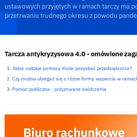
ustawowych przyjętych w ramach tarczy ma 
przetrwaniu trudnego okresu z powodu pand
Tarcza antykryzysowa 4.0 - omówione zag
Jakie rodzaje pomocy może pozyskać przedsiębiorca?
Czy można ubiegać się o różne formy wsparcia w ramac
Pomoc publiczna - przyznwane świdczenia