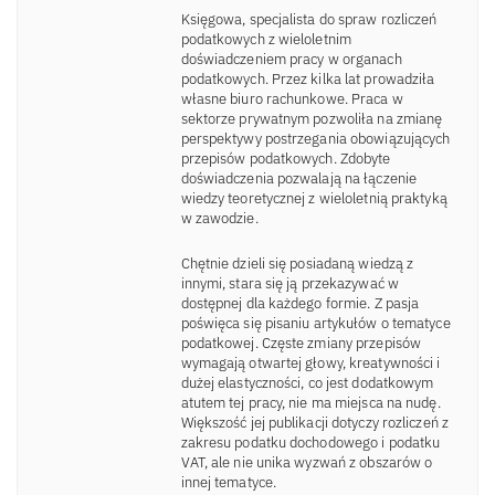
Księgowa, specjalista do spraw rozliczeń
podatkowych z wieloletnim
doświadczeniem pracy w organach
podatkowych. Przez kilka lat prowadziła
własne biuro rachunkowe. Praca w
sektorze prywatnym pozwoliła na zmianę
perspektywy postrzegania obowiązujących
przepisów podatkowych. Zdobyte
doświadczenia pozwalają na łączenie
wiedzy teoretycznej z wieloletnią praktyką
w zawodzie.
Chętnie dzieli się posiadaną wiedzą z
innymi, stara się ją przekazywać w
dostępnej dla każdego formie. Z pasja
poświęca się pisaniu artykułów o tematyce
podatkowej. Częste zmiany przepisów
wymagają otwartej głowy, kreatywności i
dużej elastyczności, co jest dodatkowym
atutem tej pracy, nie ma miejsca na nudę.
Większość jej publikacji dotyczy rozliczeń z
zakresu podatku dochodowego i podatku
VAT, ale nie unika wyzwań z obszarów o
innej tematyce.