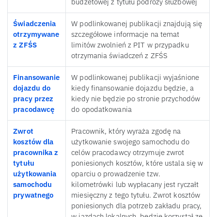
budżetowej z tytułu podróży służbowej
Świadczenia
W podlinkowanej publikacji znajdują się
otrzymywane
szczegółowe informacje na temat
z ZFŚS
limitów zwolnień z PIT w przypadku
otrzymania świadczeń z ZFŚS
Finansowanie
W podlinkowanej publikacji wyjaśnione
dojazdu do
kiedy finansowanie dojazdu będzie, a
pracy przez
kiedy nie będzie po stronie przychodów
pracodawcę
do opodatkowania
Zwrot
Pracownik, który wyraża zgodę na
kosztów dla
użytkowanie swojego samochodu do
pracownika z
celów pracodawcy otrzymuje zwrot
tytułu
poniesionych kosztów, które ustala się w
użytkowania
oparciu o prowadzenie tzw.
samochodu
kilometrówki lub wypłacany jest ryczałt
prywatnego
miesięczny z tego tytułu. Zwrot kosztów
poniesionych dla potrzeb zakładu pracy,
w jazdach lokalnych, będzie korzystał ze