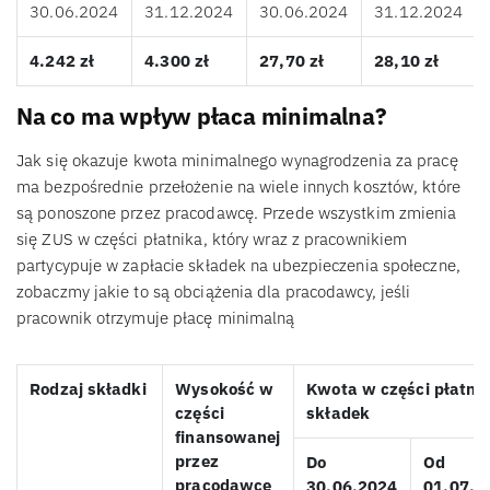
30.06.2024
31.12.2024
30.06.2024
31.12.2024
4.242 zł
4.300 zł
27,70 zł
28,10 zł
Na co ma wpływ płaca minimalna?
Jak się okazuje kwota minimalnego wynagrodzenia za pracę
ma bezpośrednie przełożenie na wiele innych kosztów, które
są ponoszone przez pracodawcę. Przede wszystkim zmienia
się ZUS w części płatnika, który wraz z pracownikiem
partycypuje w zapłacie składek na ubezpieczenia społeczne,
zobaczmy jakie to są obciążenia dla pracodawcy, jeśli
pracownik otrzymuje płacę minimalną
Rodzaj składki
Wysokość w
Kwota w części płatni
części
składek
finansowanej
przez
Do
Od
pracodawcę
30.06.2024
01.07.2