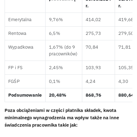
r.
r.
Emerytalna
9,76%
414,02
419,68
Rentowa
6,5%
275,73
279,50
Wypadkowa
1,67% (do 9
70,84
71,81
pracowników)
FP i FS
2,45%
103,93
105,35
FGŚP
0,1%
4,24
4,30
Podsumowanie
20,48%
868,76
880,64
Poza obciążeniami w części płatnika składek, kwota
minimalnego wynagrodzenia ma wpływ także na inne
świadczenia pracownika takie jak: